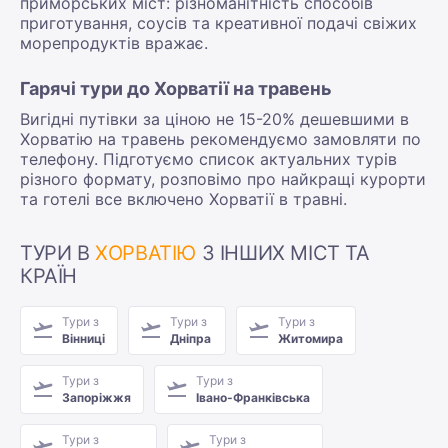
приморських міст: різноманітність способів
приготування, соусів та креативної подачі свіжих
морепродуктів вражає.
Гарячі тури до Хорватії на травень
Вигідні путівки за ціною не 15-20% дешевшими в
Хорватію на травень рекомендуємо замовляти по
телефону. Підготуємо список актуальних турів
різного формату, розповімо про найкращі курорти
та готелі все включено Хорватії в травні.
ТУРИ В
ХОРВАТІЮ
З ІНШИХ МІСТ ТА
КРАЇН
Тури з
Тури з
Тури з
Вінниці
Дніпра
Житомира
Тури з
Тури з
Запоріжжя
Івано-Франківська
Тури з
Тури з