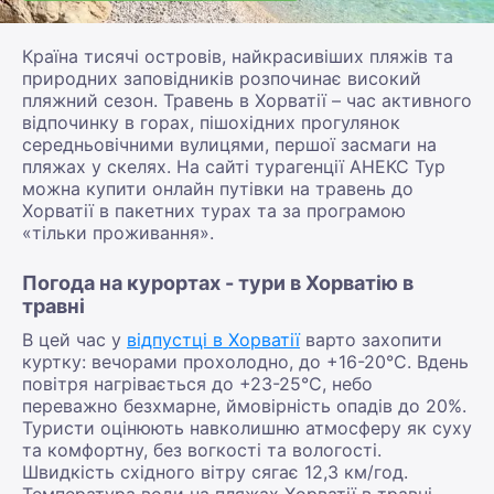
Країна тисячі островів, найкрасивіших пляжів та
природних заповідників розпочинає високий
пляжний сезон. Травень в Хорватії – час активного
відпочинку в горах, пішохідних прогулянок
середньовічними вулицями, першої засмаги на
пляжах у скелях. На сайті турагенції АНЕКС Тур
можна купити онлайн путівки на травень до
Хорватії в пакетних турах та за програмою
«тільки проживання».
Погода на курортах - тури в Хорватію в
травні
В цей час у
відпустці в Хорватії
варто захопити
куртку: вечорами прохолодно, до +16-20°С. Вдень
повітря нагрівається до +23-25°С, небо
переважно безхмарне, ймовірність опадів до 20%.
Туристи оцінюють навколишню атмосферу як суху
та комфортну, без вогкості та вологості.
Швидкість східного вітру сягає 12,3 км/год.
Температура води на пляжах Хорватії в травні