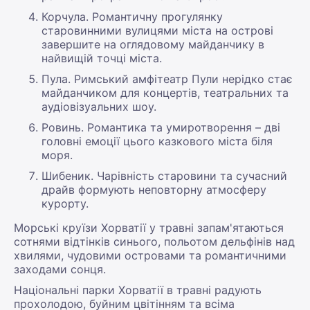
Корчула. Романтичну прогулянку
старовинними вулицями міста на острові
завершите на оглядовому майданчику в
найвищій точці міста.
Пула. Римський амфітеатр Пули нерідко стає
майданчиком для концертів, театральних та
аудіовізуальних шоу.
Ровинь. Романтика та умиротворення – дві
головні емоції цього казкового міста біля
моря.
Шибеник. Чарівність старовини та сучасний
драйв формують неповторну атмосферу
курорту.
Морські круїзи Хорватії у травні запам'ятаються
сотнями відтінків синього, польотом дельфінів над
хвилями, чудовими островами та романтичними
заходами сонця.
Національні парки Хорватії в травні радують
прохолодою, буйним цвітінням та всіма