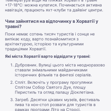
+17-18°С: можна купатися. Починається активна
навігація, працюють яхт-клуби та дайвінг центри.
Чим зайнятися на відпочинку в Хорватії у
травні?
Поки немає сотень тисяч туристів і сонце не
випікає коду, варто познайомитися з
архітектурою, історією та культурними
традиціями Хорватії.
Які міста Хорватії варто відвідати у травні:
Дубровник. Вулиці цього міста неодноразово
ставали знімальними майданчиками
історичних фільмів та фентезі серіалів.
Спліт. Включіть у програму прогулянки
Сплітом Собор Святого Дуе, площу
Перистиль та огляд палацу Діоклетіана.
Загреб. Десятки цікавих музеїв, фестиваль
пива та нон-стоп розваги для туристів в
рамках програми Літо на Стросі.