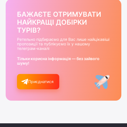
БАЖАЄТЕ ОТРИМУВАТИ
НАЙКРАЩІ ДОБІРКИ
ТУРІВ?
Ретельно підбираємо для Вас лише найцікавіші
пропозиції та публікуємо їх у нашому
телеграм-каналі
Тільки корисна інформація — без зайвого
шуму!
Приєднатися