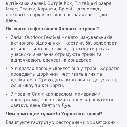
відтінками зелені. Острів Крк, Плітвіцькі озера,
Млет, Ресняк, Корнати, Бріоні – для огляду
кожного з парків потрібно щонайменше один
день.
Які свята та фестивалі Хорватії в травні?
Zadar Outdoor Festival – свято шанувальників
активного відпочинку – картинг, біг, велоспорт,
яхтинг, триатлон, каякінг, Проходить регата,
учасники змагання отримують призи та
відпочивають ввечері на концертах.
У підвалах палацу Діоклетіана у травні Хорватія
проводить щорічний Фестиваль вина та
делікатесів. Проходять змагання та дегустації,
фешн-шоу та концерти.
7 травня Спліт карнавалом, ярмарками,
концертами, оперетами та шоу парашутистів
святкує день Святого Дуе.
Чим пригощає туристів Хорватія в травні?
Влаштуйте гастротур ресторанами хорватських