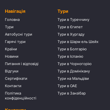
Навігація
Тури
Головна
Тури в Туреччину
Тури
Тури в Єгипет
Автобусні тури
Тури в Хургаду
Гарячі тури
Тури в Шарм ель Шейх
Країни
Тури в Болгарію
Новини
Тури в Іспанію
Питання і відповіді
Тури в Чорногорію
Відгуки
Тури в Домінікану
Сертифікати
Тури на Мальдіви
Контакти
Тури в ОАЕ
Політика
Тури в Занзібар
конфіденційності