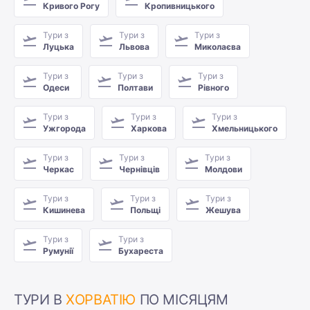
Кривого Рогу
Кропивницького
Тури з
Тури з
Тури з
Луцька
Львова
Миколаєва
Тури з
Тури з
Тури з
Одеси
Полтави
Рівного
Тури з
Тури з
Тури з
Ужгорода
Харкова
Хмельницького
Тури з
Тури з
Тури з
Черкас
Чернівців
Молдови
Тури з
Тури з
Тури з
Кишинева
Польщі
Жешува
Тури з
Тури з
Румунії
Бухареста
ТУРИ В
ХОРВАТІЮ
ПО МІСЯЦЯМ