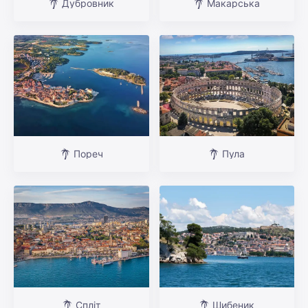
Дубровник
Макарська
Пореч
Пула
Спліт
Шибеник