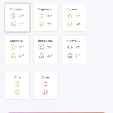
Травень
Червень
Липень
24°
27°
31°
18°
22°
24°
Серпень
Вересень
Жовтень
31°
28°
22°
24°
23°
21°
Літо
Осінь