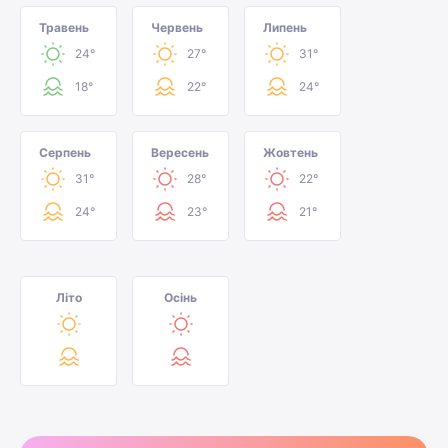
Травень
Червень
Липень
24°
27°
31°
18°
22°
24°
Серпень
Вересень
Жовтень
31°
28°
22°
24°
23°
21°
Літо
Осінь