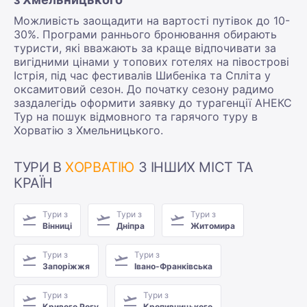
Можливість заощадити на вартості путівок до 10-
30%. Програми раннього бронювання обирають
туристи, які вважають за краще відпочивати за
вигідними цінами у топових готелях на півострові
Істрія, під час фестивалів Шибеніка та Спліта у
оксамитовий сезон. До початку сезону радимо
заздалегідь оформити заявку до турагенції АНЕКС
Тур на пошук відмовного та гарячого туру в
Хорватію з Хмельницького.
ТУРИ В
ХОРВАТІЮ
З ІНШИХ МІСТ ТА
КРАЇН
Тури з
Тури з
Тури з
Вінниці
Дніпра
Житомира
Тури з
Тури з
Запоріжжя
Івано-Франківська
Тури з
Тури з
Кривого Рогу
Кропивницького