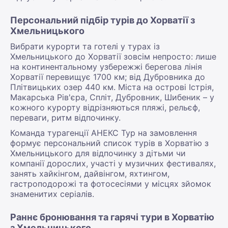
Персональний підбір турів до Хорватії з
Хмельницького
Вибрати курорти та готелі у турах із
Хмельницького до Хорватії зовсім непросто: лише
на континентальному узбережжі берегова лінія
Хорватії перевищує 1700 км; від Дубровника до
Плітвицьких озер 440 км. Міста на острові Істрія,
Макарська Рів'єра, Спліт, Дубровник, Шибеник – у
кожного курорту відрізняються пляжі, рельєф,
переваги, ритм відпочинку.
Команда турагенції АНЕКС Тур на замовлення
формує персональний список турів в Хорватію з
Хмельницького для відпочинку з дітьми чи
компанії дорослих, участі у музичних фестивалях,
занять хайкінгом, дайвінгом, яхтингом,
гастроподорожі та фотосесіями у місцях зйомок
знаменитих серіалів.
Раннє бронювання та гарячі тури в Хорватію
з Хмельницького