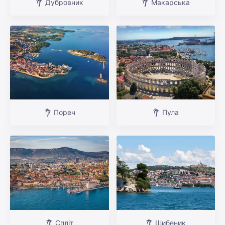
Дубровник
Макарська
Пореч
Пула
Спліт
Шибеник