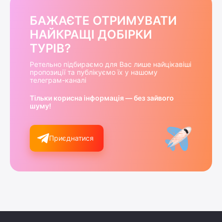
БАЖАЄТЕ ОТРИМУВАТИ
НАЙКРАЩІ ДОБІРКИ
ТУРІВ?
Ретельно підбираємо для Вас лише найцікавіші
пропозиції та публікуємо їх у нашому
телеграм-каналі
Тільки корисна інформація — без зайвого
шуму!
Приєднатися