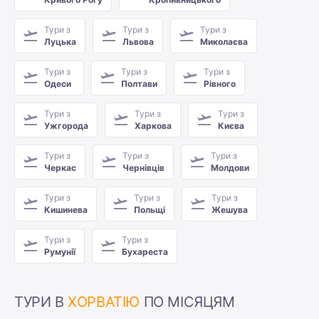
Тури з
Тури з
Тури з
Луцька
Львова
Миколаєва
Тури з
Тури з
Тури з
Одеси
Полтави
Рівного
Тури з
Тури з
Тури з
Ужгорода
Харкова
Києва
Тури з
Тури з
Тури з
Черкас
Чернівців
Молдови
Тури з
Тури з
Тури з
Кишинева
Польщі
Жешува
Тури з
Тури з
Румунії
Бухареста
ТУРИ В
ХОРВАТІЮ
ПО МІСЯЦЯМ