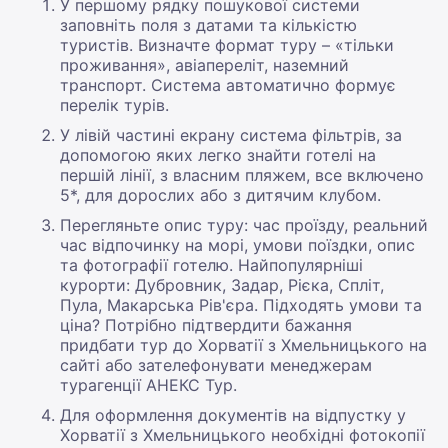
У першому рядку пошукової системи
заповніть поля з датами та кількістю
туристів. Визначте формат туру – «тільки
проживання», авіапереліт, наземний
транспорт. Система автоматично формує
перелік турів.
У лівій частині екрану система фільтрів, за
допомогою яких легко знайти готелі на
першій лінії, з власним пляжем, все включено
5*, для дорослих або з дитячим клубом.
Перегляньте опис туру: час проїзду, реальний
час відпочинку на морі, умови поїздки, опис
та фотографії готелю. Найпопулярніші
курорти: Дубровник, Задар, Рієка, Спліт,
Пула, Макарська Рів'єра. Підходять умови та
ціна? Потрібно підтвердити бажання
придбати тур до Хорватії з Хмельницького на
сайті або зателефонувати менеджерам
турагенції АНЕКС Тур.
Для оформлення документів на відпустку у
Хорватії з Хмельницького необхідні фотокопії