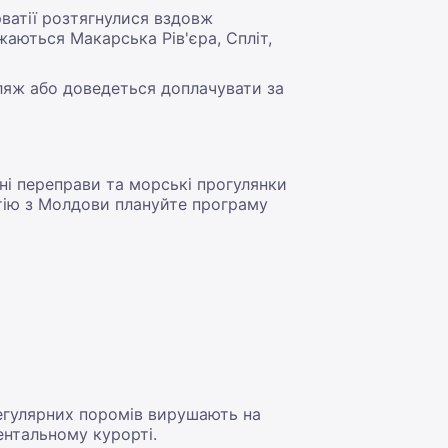
рватії розтягнулися вздовж
аються Макарська Рів'єра, Спліт,
пляж або доведеться доплачувати за
мні переправи та морські прогулянки
ватію з Молдови плануйте програму
регулярних поромів вирушають на
ентальному курорті.