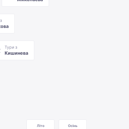
з
кова
Тури з
Кишинева
Літо
Осінь