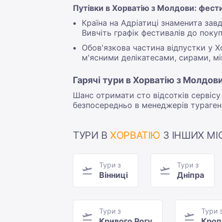
Путівки в Хорватію з Молдови: фест
Країна на Адріатиці знаменита зав
Вивчіть графік фестивалів до поку
Обов'язкова частина відпустки у 
м'ясними делікатесами, сирами, 
Гарячі тури в Хорватію з Молдов
Шанс отримати сто відсотків сервісу
безпосередньо в менеджерів тураген
ТУРИ В
ХОРВАТІЮ
З ІНШИХ МІС
Тури з
Тури з
Вінниці
Дніпра
Тури з
Тури 
Кривого Рогу
Кроп