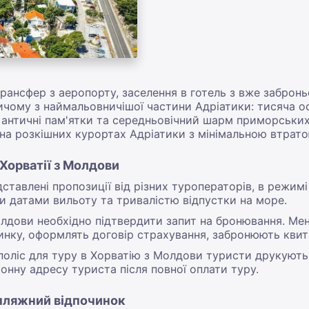
рансфер з аеропорту, заселення в готель з вже заброн
чому з наймальовничішої частини Адріатики: тисяча остр
ні античні пам'ятки та середньовічний шарм приморських 
на розкішних курортах Адріатики з мінімальною втрато
Хорватії з Молдови
ставлені пропозиції від різних туроператорів, в режим
ми датами вильоту та тривалістю відпустки на море.
Молдови необхідно підтвердити запит на бронювання. М
инку, оформлять договір страхування, забронюють квитки
 поліс для туру в Хорватію з Молдови туристи друкують
онну адресу туриста після повної оплати туру.
 пляжний відпочинок