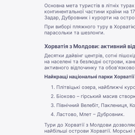
Основна мета туристів в літніх тура
континентальної частини країни на 
Задар, Дубровник і курорти на острові
При виборі пляжного туру в Хорватію
парасольки та шезлонги.
Хорватія з Молдови: активний в
Десятки дайвінг центрів, сотні пішо
на населені та безлюдні острови, кан
активного відпочинку та обов'язково 
Найкращі національні парки Хорватії
Плітвіцькі озера, найближчі кур
Біоково – гірський масив створ
Північний Велебіт, Паклениця, Ко
Ластово, Млет – Дубровник.
Тури до Хорватії з Молдови дозволяю
найбільші острови Хорватії. Морські