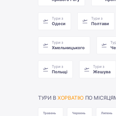
Тури з
Тури з
Одеси
Полтави
Тури з
Тур
Хмельницького
Че
Тури з
Тури з
Польщі
Жешува
ТУРИ В
ХОРВАТІЮ
ПО МІСЯЦЯ
Травень
Червень
Липень