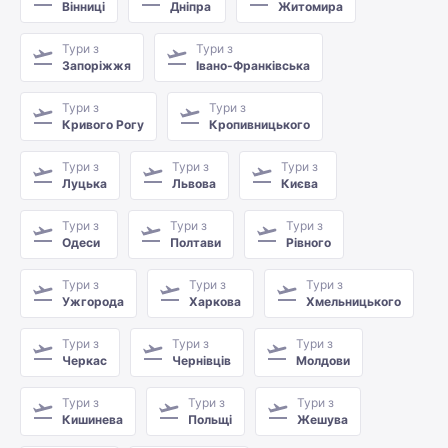
Вінниці
Дніпра
Житомира
Тури з
Тури з
Запоріжжя
Івано-Франківська
Тури з
Тури з
Кривого Рогу
Кропивницького
Тури з
Тури з
Тури з
Луцька
Львова
Києва
Тури з
Тури з
Тури з
Одеси
Полтави
Рівного
Тури з
Тури з
Тури з
Ужгорода
Харкова
Хмельницького
Тури з
Тури з
Тури з
Черкас
Чернівців
Молдови
Тури з
Тури з
Тури з
Кишинева
Польщі
Жешува