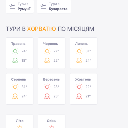
Тури з
Тури з
Румунії
Бухареста
ТУРИ В
ХОРВАТІЮ
ПО МІСЯЦЯМ
Травень
Червень
Липень
24°
27°
31°
18°
22°
24°
Серпень
Вересень
Жовтень
31°
28°
22°
24°
23°
21°
Літо
Осінь