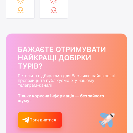
БАЖАЄТЕ ОТРИМУВАТИ
НАЙКРАЩІ ДОБІРКИ
ТУРІВ?
Ретельно підбираємо для Вас лише найцікавіші
пропозиції та публікуємо їх у нашому
телеграм-каналі
Тільки корисна інформація — без зайвого
шуму!
Приєднатися