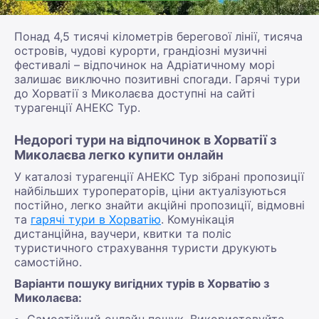
Понад 4,5 тисячі кілометрів берегової лінії, тисяча
островів, чудові курорти, грандіозні музичні
фестивалі – відпочинок на Адріатичному морі
залишає виключно позитивні спогади. Гарячі тури
до Хорватії з Миколаєва доступні на сайті
турагенції АНЕКС Тур.
Недорогі тури на відпочинок в Хорватії з
Миколаєва легко купити онлайн
У каталозі турагенції АНЕКС Тур зібрані пропозиції
найбільших туроператорів, ціни актуалізуються
постійно, легко знайти акційні пропозиції, відмовні
та
гарячі тури в Хорватію
. Комунікація
дистанційна, ваучери, квитки та поліс
туристичного страхування туристи друкують
самостійно.
Варіанти пошуку вигідних турів в Хорватію з
Миколаєва:
Самостійний онлайн пошук. Використовуйте