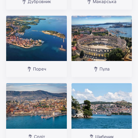
Дубровник
Макарська
Пореч
Пула
Спліт
Шибеник