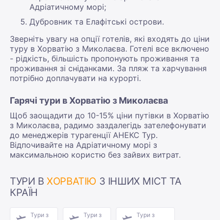
Адріатичному морі;
Дубровник та Елафітські острови.
Зверніть увагу на опції готелів, які входять до ціни
туру в Хорватію з Миколаєва. Готелі все включено
- рідкість, більшість пропонують проживання та
проживання зі сніданками. За пляж та харчування
потрібно доплачувати на курорті.
Гарячі тури в Хорватію з Миколаєва
Щоб заощадити до 10-15% ціни путівки в Хорватію
з Миколаєва, радимо заздалегідь зателефонувати
до менеджерів турагенції АНЕКС Тур.
Відпочивайте на Адріатичному морі з
максимальною користю без зайвих витрат.
ТУРИ В
ХОРВАТІЮ
З ІНШИХ МІСТ ТА
КРАЇН
Тури з
Тури з
Тури з