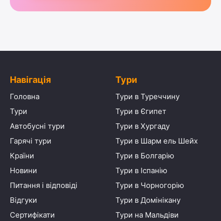
Навігація
Тури
Головна
Тури в Туреччину
Тури
Тури в Єгипет
Автобусні тури
Тури в Хургаду
Гарячі тури
Тури в Шарм ель Шейх
Країни
Тури в Болгарію
Новини
Тури в Іспанію
Питання і відповіді
Тури в Чорногорію
Відгуки
Тури в Домінікану
Сертифікати
Тури на Мальдіви