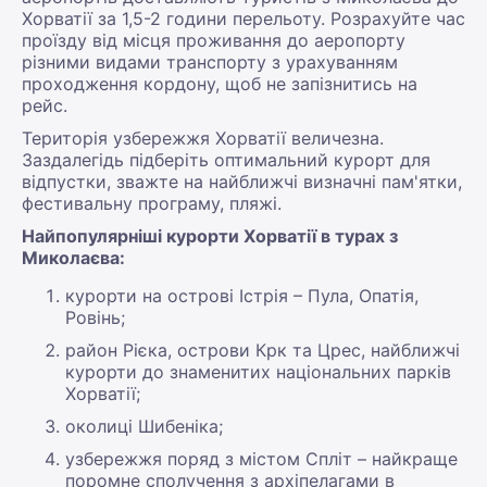
Хорватії за 1,5-2 години перельоту. Розрахуйте час
проїзду від місця проживання до аеропорту
різними видами транспорту з урахуванням
проходження кордону, щоб не запізнитись на
рейс.
Територія узбережжя Хорватії величезна.
Заздалегідь підберіть оптимальний курорт для
відпустки, зважте на найближчі визначні пам'ятки,
фестивальну програму, пляжі.
Найпопулярніші курорти Хорватії в турах з
Миколаєва:
курорти на острові Істрія – Пула, Опатія,
Ровінь;
район Рієка, острови Крк та Црес, найближчі
курорти до знаменитих національних парків
Хорватії;
околиці Шибеніка;
узбережжя поряд з містом Спліт – найкраще
поромне сполучення з архіпелагами в