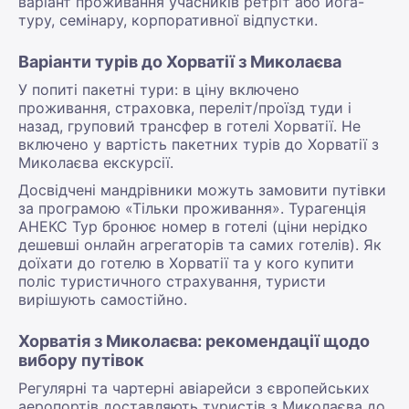
варіант проживання учасників ретріт або йога-
туру, семінару, корпоративної відпустки.
Варіанти турів до Хорватії з Миколаєва
У попиті пакетні тури: в ціну включено
проживання, страховка, переліт/проїзд туди і
назад, груповий трансфер в готелі Хорватії. Не
включено у вартість пакетних турів до Хорватії з
Миколаєва екскурсії.
Досвідчені мандрівники можуть замовити путівки
за програмою «Тільки проживання». Турагенція
АНЕКС Тур бронює номер в готелі (ціни нерідко
дешевші онлайн агрегаторів та самих готелів). Як
доїхати до готелю в Хорватії та у кого купити
поліс туристичного страхування, туристи
вирішують самостійно.
Хорватія з Миколаєва: рекомендації щодо
вибору путівок
Регулярні та чартерні авіарейси з європейських
аеропортів доставляють туристів з Миколаєва до