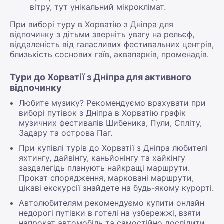
вітру, тут унікальний мікроклімат.
При виборі туру в Хорватію з Дніпра для
відпочинку з дітьми зверніть увагу на рельєф,
віддаленість від галасливих фестивальних центрів,
близькість соснових гаїв, аквапарків, променадів.
Тури до Хорватії з Дніпра для активного
відпочинку
Любите музику? Рекомендуємо врахувати при
виборі путівок з Дніпра в Хорватію графік
музичних фестивалів Шибеника, Пули, Спліту,
Задару та острова Паг.
При купівлі турів до Хорватії з Дніпра любителі
яхтингу, дайвінгу, каньйонінгу та хайкінгу
заздалегідь планують найкращі маршрути.
Прокат спорядження, марковані маршрути,
цікаві екскурсії знайдете на будь-якому курорті.
Автолюбителям рекомендуємо купити онлайн
недорогі путівки в готелі на узбережжі, взяти
напрокат автомобіль та самостійно дослідити