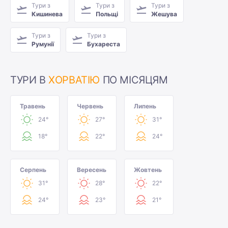
Тури з
Тури з
Тури з
Кишинева
Польщі
Жешува
Тури з
Тури з
Румунії
Бухареста
ТУРИ В
ХОРВАТІЮ
ПО МІСЯЦЯМ
Травень
Червень
Липень
24°
27°
31°
18°
22°
24°
Серпень
Вересень
Жовтень
31°
28°
22°
24°
23°
21°