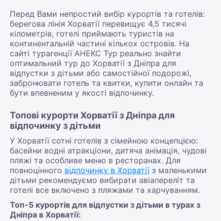
Перед Вами непростий вибір курортів та готелів:
берегова лінія Хорватії перевищує 4,5 тисячі
кілометрів, готелі приймають туристів на
континентальній частині кількох островів. На
сайті турагенції АНЕКС Тур реально знайти
оптимальний тур до Хорватії з Дніпра для
відпустки з дітьми або самостійної подорожі,
забронювати готель та квитки, купити онлайн та
бути впевненим у якості відпочинку.
Топові курорти Хорватії з Дніпра для
відпочинку з дітьми
У Хорватії сотні готелів з сімейною концепцією:
басейни водні атракціони, дитяча анімація, чудові
пляжі та особливе меню в ресторанах. Для
повноцінного
відпочинку в Хорватії
з маленькими
дітьми рекомендуємо вибирати авіапереліт та
готелі все включено з пляжами та харчуванням.
Топ-5 курортів для відпустки з дітьми в турах з
Дніпра в Хорватії: