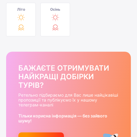
Літо
Осінь
БАЖАЄТЕ ОТРИМУВАТИ
НАЙКРАЩІ ДОБІРКИ
ТУРІВ?
Ретельно підбираємо для Вас лише найцікавіші
пропозиції та публікуємо їх у нашому
телеграм-каналі
Тільки корисна інформація — без зайвого
шуму!