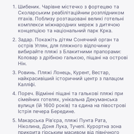
Шибеник. Чарівне містечко з фортецею та
Сколарським реабілітаційним розплідником
птахів. Поблизу розташовані великі готельні
комплекси міжнародних мереж з дитячою
концепцією та національний парк Крка.
Задар. Покажіть дітям Сонячний орган та
острів Углян, для пляжного відпочинку
вибирайте пляжі з Блакитними прапорами:
Коловар з дрібною галькою, піщані на острові
Нін.
Ровинь. Пляжі Лонець, Курент, Вестар,
найкрасивіший історичний центр з палацом
Калліфі.
Пореч. Відмінні піщані та галькові пляжі при
сімейних готелях, унікальна Декуманська
вулиця (їй 1600 років) та єдина на півострові
Істрія печера Бередине.
Макарська Рів'єра, пляжі Пунта Рата,
Ніколина, Доня Лука, Тучепі. Курортна зона
прикрита гірським масивом від північного