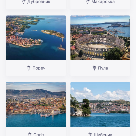
Дубровник
Макарська
Пореч
Пула
Спліт
Шибеник