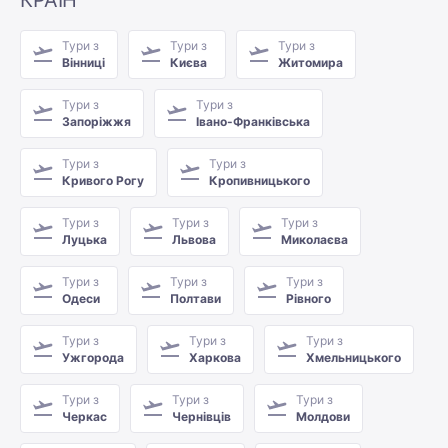
Тури з
Тури з
Тури з
Вінниці
Києва
Житомира
Тури з
Тури з
Запоріжжя
Івано-Франківська
Тури з
Тури з
Кривого Рогу
Кропивницького
Тури з
Тури з
Тури з
Луцька
Львова
Миколаєва
Тури з
Тури з
Тури з
Одеси
Полтави
Рівного
Тури з
Тури з
Тури з
Ужгорода
Харкова
Хмельницького
Тури з
Тури з
Тури з
Черкас
Чернівців
Молдови