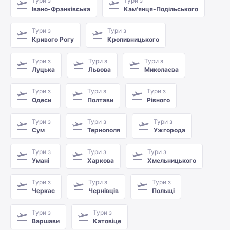
Тури з
Тури з
Івано-Франківська
Кам'янця-Подільського
Тури з
Тури з
Кривого Рогу
Кропивницького
Тури з
Тури з
Тури з
Луцька
Львова
Миколаєва
Тури з
Тури з
Тури з
Одеси
Полтави
Рівного
Тури з
Тури з
Тури з
Сум
Тернополя
Ужгорода
Тури з
Тури з
Тури з
Умані
Харкова
Хмельницького
Тури з
Тури з
Тури з
Черкас
Чернівців
Польщі
Тури з
Тури з
Варшави
Катовіце