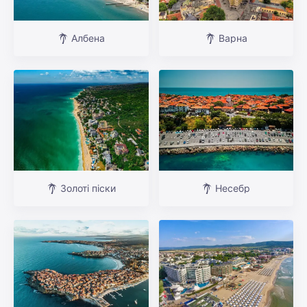
Албена
Варна
Золоті піски
Несебр