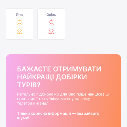
Літо
Осінь
БАЖАЄТЕ ОТРИМУВАТИ
НАЙКРАЩІ ДОБІРКИ
ТУРІВ?
Ретельно підбираємо для Вас лише найцікавіші
пропозиції та публікуємо їх у нашому
телеграм-каналі
Тільки корисна інформація — без зайвого
шуму!