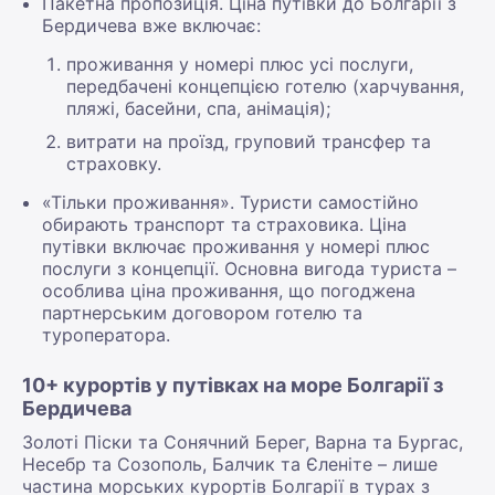
Пакетна пропозиція. Ціна путівки до Болгарії з
Бердичева вже включає:
проживання у номері плюс усі послуги,
передбачені концепцією готелю (харчування,
пляжі, басейни, спа, анімація);
витрати на проїзд, груповий трансфер та
страховку.
«Тільки проживання». Туристи самостійно
обирають транспорт та страховика. Ціна
путівки включає проживання у номері плюс
послуги з концепції. Основна вигода туриста –
особлива ціна проживання, що погоджена
партнерським договором готелю та
туроператора.
10+ курортів у путівках на море Болгарії з
Бердичева
Золоті Піски та Сонячний Берег, Варна та Бургас,
Несебр та Созополь, Балчик та Єленіте – лише
частина морських курортів Болгарії в турах з