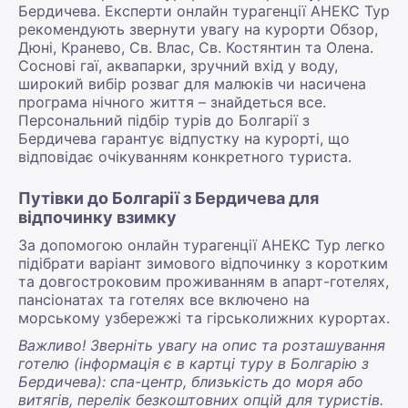
Бердичева. Експерти онлайн турагенції АНЕКС Тур
рекомендують звернути увагу на курорти Обзор,
Дюні, Кранево, Св. Влас, Св. Костянтин та Олена.
Соснові гаї, аквапарки, зручний вхід у воду,
широкий вибір розваг для малюків чи насичена
програма нічного життя – знайдеться все.
Персональний підбір турів до Болгарії з
Бердичева гарантує відпустку на курорті, що
відповідає очікуванням конкретного туриста.
Путівки до Болгарії з Бердичева для
відпочинку взимку
За допомогою онлайн турагенції АНЕКС Тур легко
підібрати варіант зимового відпочинку з коротким
та довгостроковим проживанням в апарт-готелях,
пансіонатах та готелях все включено на
морському узбережжі та гірськолижних курортах.
Важливо! Зверніть увагу на опис та розташування
готелю (інформація є в картці туру в Болгарію з
Бердичева): спа-центр, близькість до моря або
витягів, перелік безкоштовних опцій для туристів.