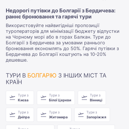
Недорогі путівки до Болгарії з Бердичева:
раннє бронювання та гарячі тури
Використовуйте найвигідніші пропозиції
туроператорів для мінімізації бюджету відпустки
на Чорному морі або в горах Балкан. Тури до
Болгарії з Бердичева за умовами раннього
бронювання економлять до 50%. Гарячі путівки з
Бердичева до Болгарії коштують на 10-20%
дешевше.
ТУРИ В
БОЛГАРІЮ
З ІНШИХ МІСТ ТА
КРАЇН
Тури з
Тури з
Тури з
Києва
Білої Церкви
Вінниці
Тури з
Тури з
Тури з
Дніпра
Житомира
Запоріжжя