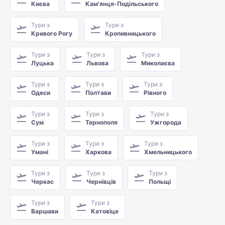
Києва
Кам'янця-Подільського
Тури з
Тури з
Кривого Рогу
Кропивницького
Тури з
Тури з
Тури з
Луцька
Львова
Миколаєва
Тури з
Тури з
Тури з
Одеси
Полтави
Рівного
Тури з
Тури з
Тури з
Сум
Тернополя
Ужгорода
Тури з
Тури з
Тури з
Умані
Харкова
Хмельницького
Тури з
Тури з
Тури з
Черкас
Чернівців
Польщі
Тури з
Тури з
Варшави
Катовіце