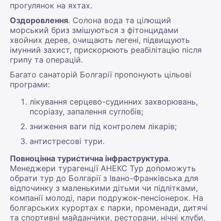
прогулянок на яхтах.
Оздоровлення
. Солона вода та цілющий
морський бриз змішуються з фітонцидами
хвойних дерев, очищають легені, підвищують
імунний захист, прискорюють реабілітацію після
грипу та операцій.
Багато санаторій Болгарії пропонують цільові
програми:
лікування серцево-судинних захворювань,
псоріазу, запалення суглобів;
зниження ваги під контролем лікарів;
антистресові тури.
Повноцінна туристична інфраструктура
.
Менеджери турагенції АНЕКС Тур допоможуть
обрати тур до Болгарії з Івано-Франківська для
відпочинку з маленькими дітьми чи підлітками,
компанії молоді, пари подружок-пенсіонерок. На
болгарських курортах є парки, променади, дитячі
та спортивні майданчики, ресторани, нічні клуби,