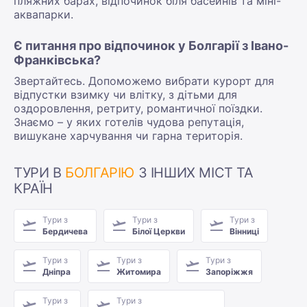
пляжних барах, відпочинок біля басейнів та міні-
аквапарки.
Є питання про відпочинок у Болгарії з Івано-
Франківська?
Звертайтесь. Допоможемо вибрати курорт для
відпустки взимку чи влітку, з дітьми для
оздоровлення, ретриту, романтичної поїздки.
Знаємо – у яких готелів чудова репутація,
вишукане харчування чи гарна територія.
ТУРИ В
БОЛГАРІЮ
З ІНШИХ МІСТ ТА
КРАЇН
Тури з
Тури з
Тури з
Бердичева
Білої Церкви
Вінниці
Тури з
Тури з
Тури з
Дніпра
Житомира
Запоріжжя
Тури з
Тури з