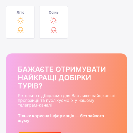
Літо
Осінь
БАЖАЄТЕ ОТРИМУВАТИ
НАЙКРАЩІ ДОБІРКИ
ТУРІВ?
Ретельно підбираємо для Вас лише найцікавіші
пропозиції та публікуємо їх у нашому
телеграм-каналі
Тільки корисна інформація — без зайвого
шуму!