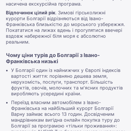
насичена екскурсійна програма.
Відпочинок цілий рік
. Зимові гірськолижні
курорти Болгарії відрізняються від Івано-
Франківська близькістю до морського узбережжя.
Покататися на лижах вдень і прогулятися ввечері
вздовж набережної біля моря є абсолютно
реальним.
Чому ціни турів до Болгарії з Івано-
Франківська низькі
У Болгарії один із найнижчих у Європі індексів
вартості життя: порівняно дешева земля,
нерухомість, послуги, транспорт. Більшість
фруктів, овочів, молочних та м'ясних продуктів
виробляють усередині країни.
Переїзд власним автомобілем з Івано-
Франківська на найбільший курорт Болгарії
Варну займає всього 13 годин. Досвідченим
мандрівникам вигідна онлайн покупка туру до
Болгарії за програмою «тільки проживання»: