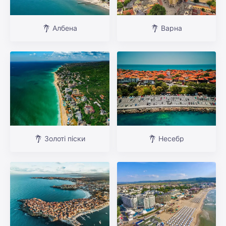
Албена
Варна
Золоті піски
Несебр