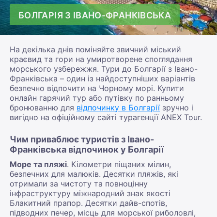
БОЛГАРІЯ З ІВАНО-ФРАНКІВСЬКА
На декілька днів поміняйте звичний міський
краєвид та гори на умиротворене споглядання
морського узбережжя. Тури до Болгарії з Івано-
Франківська – один із найдоступніших варіантів
безпечно відпочити на Чорному морі. Купити
онлайн гарячий тур або путівку по ранньому
бронюванню для
відпочинку в Болгарії
зручно і
вигідно на офіційному сайті турагенції ANEX Tour.
Чим приваблює туристів з Івано-
Франківська відпочинок у Болгарії
Море та пляжі
. Кілометри піщаних мілин,
безпечних для малюків. Десятки пляжів, які
отримали за чистоту та повноцінну
інфраструктуру міжнародний знак якості
Блакитний прапор. Десятки дайв-спотів,
підводних печер, місць для морської риболовлі,