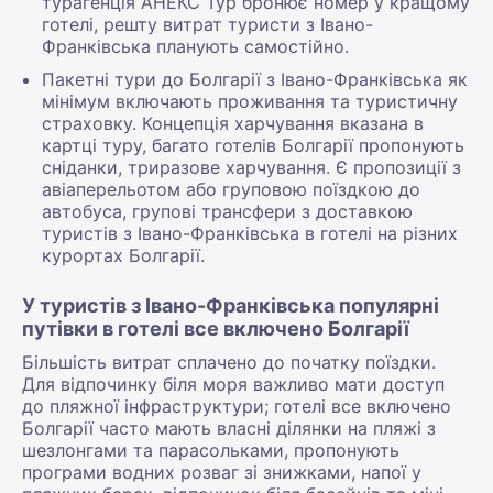
турагенція АНЕКС Тур бронює номер у кращому
готелі, решту витрат туристи з Івано-
Франківська планують самостійно.
Пакетні тури до Болгарії з Івано-Франківська як
мінімум включають проживання та туристичну
страховку. Концепція харчування вказана в
картці туру, багато готелів Болгарії пропонують
сніданки, триразове харчування. Є пропозиції з
авіаперельотом або груповою поїздкою до
автобуса, групові трансфери з доставкою
туристів з Івано-Франківська в готелі на різних
курортах Болгарії.
У туристів з Івано-Франківська популярні
путівки в готелі все включено Болгарії
Більшість витрат сплачено до початку поїздки.
Для відпочинку біля моря важливо мати доступ
до пляжної інфраструктури; готелі все включено
Болгарії часто мають власні ділянки на пляжі з
шезлонгами та парасольками, пропонують
програми водних розваг зі знижками, напої у