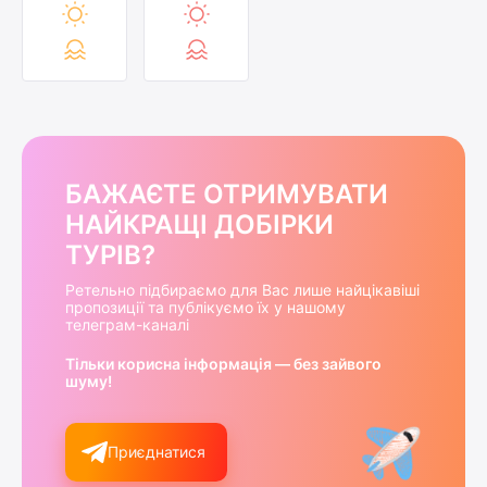
БАЖАЄТЕ ОТРИМУВАТИ
НАЙКРАЩІ ДОБІРКИ
ТУРІВ?
Ретельно підбираємо для Вас лише найцікавіші
пропозиції та публікуємо їх у нашому
телеграм-каналі
Тільки корисна інформація — без зайвого
шуму!
Приєднатися