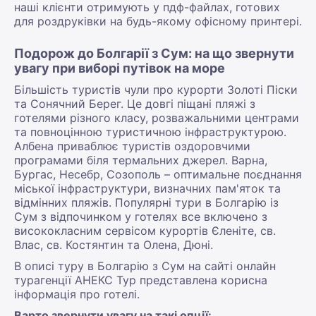
наші клієнти отримують у пдф-файлах, готових
для роздруківки на будь-якому офісному принтері.
Подорож до Болгарії з Сум: на що звернути
увагу при виборі путівок на море
Більшість туристів чули про курорти Золоті Піски
та Сонячний Берег. Це довгі піщані пляжі з
готелями різного класу, розважальними центрами
та повноцінною туристичною інфраструктурою.
Албена приваблює туристів оздоровчими
програмами біля термальних джерел. Варна,
Бургас, Несебр, Созополь – оптимальне поєднання
міської інфраструктури, визначних пам'яток та
відмінних пляжів. Популярні тури в Болгарію із
Сум з відпочинком у готелях все включено з
висококласним сервісом курортів Єленіте, св.
Влас, св. Костянтин та Олена, Дюні.
В описі туру в Болгарію з Сум на сайті онлайн
турагенції АНЕКС Тур представлена корисна
інформація про готелі.
Варто звернути увагу на такі опції: