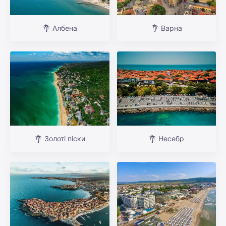
Албена
Варна
Золоті піски
Несебр