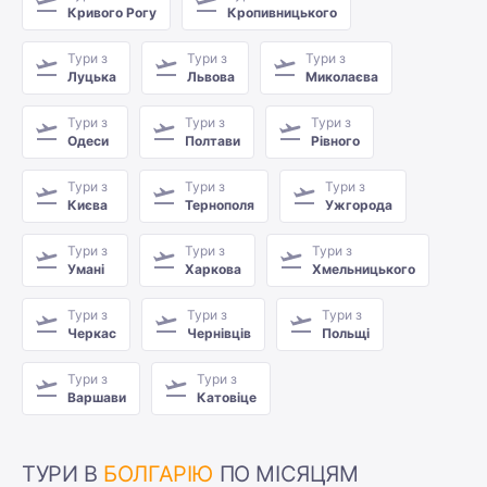
Кривого Рогу
Кропивницького
Тури з
Тури з
Тури з
Луцька
Львова
Миколаєва
Тури з
Тури з
Тури з
Одеси
Полтави
Рівного
Тури з
Тури з
Тури з
Києва
Тернополя
Ужгорода
Тури з
Тури з
Тури з
Умані
Харкова
Хмельницького
Тури з
Тури з
Тури з
Черкас
Чернівців
Польщі
Тури з
Тури з
Варшави
Катовіце
ТУРИ В
БОЛГАРІЮ
ПО МІСЯЦЯМ