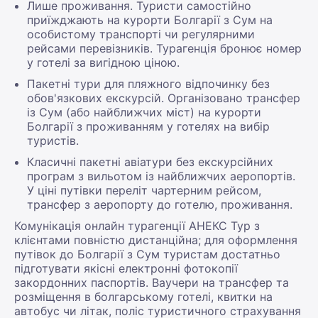
Лише проживання. Туристи самостійно
приїжджають на курорти Болгарії з Сум на
особистому транспорті чи регулярними
рейсами перевізників. Турагенція бронює номер
у готелі за вигідною ціною.
Пакетні тури для пляжного відпочинку без
обов'язкових екскурсій. Організовано трансфер
із Сум (або найближчих міст) на курорти
Болгарії з проживанням у готелях на вибір
туристів.
Класичні пакетні авіатури без екскурсійних
програм з вильотом із найближчих аеропортів.
У ціні путівки переліт чартерним рейсом,
трансфер з аеропорту до готелю, проживання.
Комунікація онлайн турагенції АНЕКС Тур з
клієнтами повністю дистанційна; для оформлення
путівок до Болгарії з Сум туристам достатньо
підготувати якісні електронні фотокопії
закордонних паспортів. Ваучери на трансфер та
розміщення в болгарському готелі, квитки на
автобус чи літак, поліс туристичного страхування