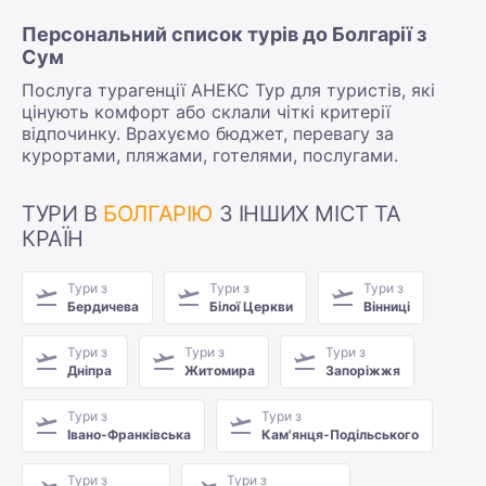
Персональний список турів до Болгарії з
Сум
Послуга турагенції АНЕКС Тур для туристів, які
цінують комфорт або склали чіткі критерії
відпочинку. Врахуємо бюджет, перевагу за
курортами, пляжами, готелями, послугами.
ТУРИ В
БОЛГАРІЮ
З ІНШИХ МІСТ ТА
КРАЇН
Тури з
Тури з
Тури з
Бердичева
Білої Церкви
Вінниці
Тури з
Тури з
Тури з
Дніпра
Житомира
Запоріжжя
Тури з
Тури з
Івано-Франківська
Кам'янця-Подільського
Тури з
Тури з