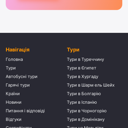
Навігація
Тури
Головна
Тури в Туреччину
Тури
Тури в Єгипет
Автобусні тури
Тури в Хургаду
Гарячі тури
Тури в Шарм ель Шейх
Країни
Тури в Болгарію
Новини
Тури в Іспанію
Питання і відповіді
Тури в Чорногорію
Відгуки
Тури в Домінікану
Сертифікати
Тури на Мальдіви