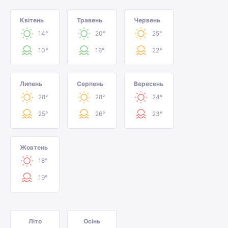
Квітень
Травень
Червень
14°
20°
25°
10°
16°
22°
Липень
Серпень
Вересень
28°
28°
24°
25°
26°
23°
Жовтень
18°
19°
Літо
Осінь