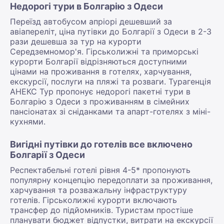
Недорогі тури в Болгарію з Одеси
Переїзд автобусом апріорі дешевший за
авіапереліт, ціна путівки до Болгарії з Одеси в 2-3
рази дешевша за тур на курорти
Середземномор'я. Гірськолижні та приморські
курорти Болгарії відрізняються доступними
цінами на проживання в готелях, харчування,
екскурсії, послуги на пляжі та розваги. Турагенція
АНЕКС Тур пропонує недорогі пакетні тури в
Болгарію з Одеси з проживанням в сімейних
пансіонатах зі сніданками та апарт-готелях з міні-
кухнями.
Вигідні путівки до готелів все включено
Болгарії з Одеси
Респектабельні готелі рівня 4-5* пропонують
популярну концепцію передоплати за проживання,
харчування та розважальну інфраструктуру
готелів. Гірськолижні курорти включають
трансфер до підйомників. Туристам простіше
планувати бюджет відпустки, витрати на екскурсії