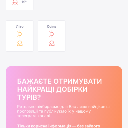
19°
Літо
Осінь
БАЖАЄТЕ ОТРИМУВАТИ
НАЙКРАЩІ ДОБІРКИ
ТУРІВ?
Ретельно підбираємо для Вас лише найцікавіші
пропозиції та публікуємо їх у нашому
телеграм-каналі
Тільки корисна інформація — без зайвого