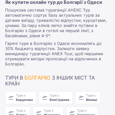
Як купити онлайн тур до Болгарії з Одеси
Пошукова система турагенції АНЕКС Тур
автоматично сортує базу актуальних турів за
датами виїзду, тривалістю відпустки, курортами,
цінами. За пару кліків легко знайти путівки в
Болгарію з Одеси в готелі на першій лінії, з
басейнами, рівня 4-5*.
Гарячі тури в Болгарію з Одеси економлять до
30% бюджету відпустки. Залиште заявку
менеджеру турагенції ANEX Tour, щоб першими
отримувати вигідні пропозиції на відпочинок в
Болгарію.
ТУРИ В
БОЛГАРІЮ
З ІНШИХ МІСТ ТА
КРАЇН
Тури з
Тури з
Тури з
Бердичева
Білої Церкви
Вінниці
Тури з
Тури з
Тури з
Дніпра
Житомира
Запоріжжя