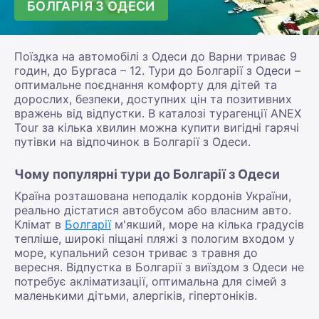
БОЛГАРІЯ З ОДЕСИ
Поїздка на автомобілі з Одеси до Варни триває 9
годин, до Бургаса – 12. Тури до Болгарії з Одеси –
оптимальне поєднання комфорту для дітей та
дорослих, безпеки, доступних цін та позитивних
вражень від відпустки. В каталозі турагенції ANEX
Tour за кілька хвилин можна купити вигідні гарячі
путівки на відпочинок в Болгарії з Одеси.
Чому популярні тури до Болгарії з Одеси
Країна розташована неподалік кордонів України,
реально дістатися автобусом або власним авто.
Клімат в
Болгарії
м'якший, море на кілька градусів
тепліше, широкі піщані пляжі з пологим входом у
море, купальний сезон триває з травня до
вересня. Відпустка в Болгарії з виїздом з Одеси не
потребує акліматизації, оптимальна для сімей з
маленькими дітьми, алергіків, гіпертоніків.