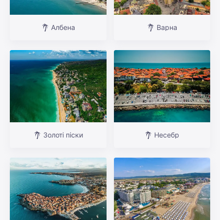
Албена
Варна
Золоті піски
Несебр