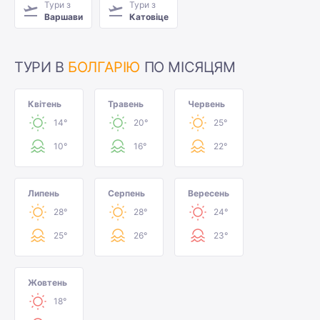
Тури з
Тури з
Варшави
Катовіце
ТУРИ В
БОЛГАРІЮ
ПО МІСЯЦЯМ
Квітень
Травень
Червень
14°
20°
25°
10°
16°
22°
Липень
Серпень
Вересень
28°
28°
24°
25°
26°
23°
Жовтень
18°