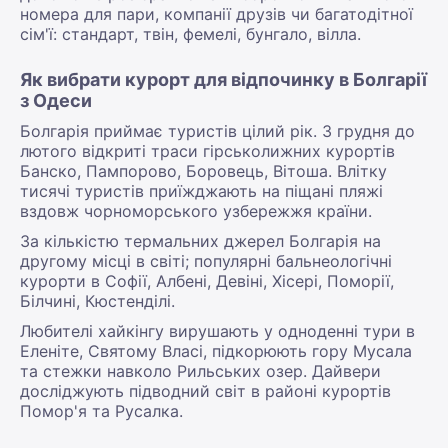
номера для пари, компанії друзів чи багатодітної
сім'ї: стандарт, твін, фемелі, бунгало, вілла.
Як вибрати курорт для відпочинку в Болгарії
з Одеси
Болгарія приймає туристів цілий рік. З грудня до
лютого відкриті траси гірськолижних курортів
Банско, Пампорово, Боровець, Вітоша. Влітку
тисячі туристів приїжджають на піщані пляжі
вздовж чорноморського узбережжя країни.
За кількістю термальних джерел Болгарія на
другому місці в світі; популярні бальнеологічні
курорти в Софії, Албені, Девіні, Хісері, Поморії,
Білчині, Кюстенділі.
Любителі хайкінгу вирушають у одноденні тури в
Еленіте, Святому Власі, підкорюють гору Мусала
та стежки навколо Рильських озер. Дайвери
досліджують підводний світ в районі курортів
Помор'я та Русалка.