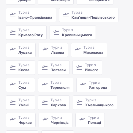
Тури з
Тури з
Івано-Франківська
Кам'янця-Подільського
Тури з
Тури з
Кривого Рогу
Кропивницького
Тури з
Тури з
Тури з
Луцька
Львова
Миколаєва
Тури з
Тури з
Тури з
Києва
Полтави
Рівного
Тури з
Тури з
Тури з
Сум
Тернополя
Ужгорода
Тури з
Тури з
Тури з
Умані
Харкова
Хмельницького
Тури з
Тури з
Тури з
Черкас
Чернівців
Польщі