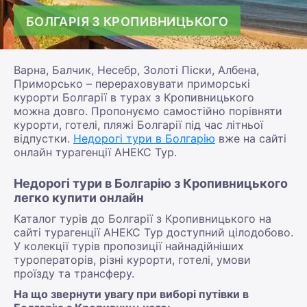
БОЛГАРІЯ З КРОПИВНИЦЬКОГО
Варна, Балчик, Несебр, Золоті Піски, Албена,
Приморсько – перераховувати приморські
курорти Болгарії в турах з Кропивницького
можна довго. Пропонуємо самостійно порівняти
курорти, готелі, пляжі Болгарії під час літньої
відпустки.
Недорогі тури в Болгарію
вже на сайті
онлайн турагенції АНЕКС Тур.
Недорогі тури в Болгарію з Кропивницького
легко купити онлайн
Каталог турів до Болгарії з Кропивницького на
сайті турагенції АНЕКС Тур доступний цілодобово.
У колекції турів пропозиції найнадійніших
туроператорів, різні курорти, готелі, умови
проїзду та трансферу.
На що звернути увагу при виборі путівки в