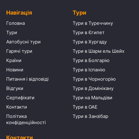
Навігація
Тури
Головна
Тури в Туреччину
Тури
Тури в Єгипет
Автобусні тури
Тури в Хургаду
Гарячі тури
Тури в Шарм ель Шейх
Країни
Тури в Болгарію
Новини
Тури в Іспанію
Питання і відповіді
Тури в Чорногорію
Відгуки
Тури в Домінікану
Сертифікати
Тури на Мальдіви
Контакти
Тури в ОАЕ
Політика
Тури в Занзібар
конфіденційності
Контакти