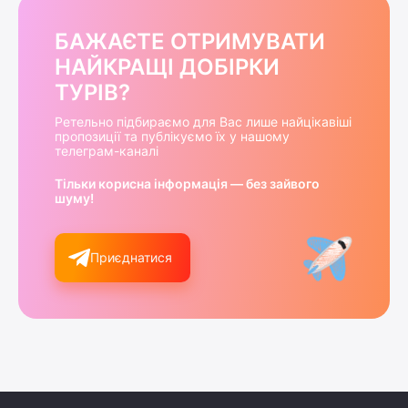
БАЖАЄТЕ ОТРИМУВАТИ
НАЙКРАЩІ ДОБІРКИ
ТУРІВ?
Ретельно підбираємо для Вас лише найцікавіші
пропозиції та публікуємо їх у нашому
телеграм-каналі
Тільки корисна інформація — без зайвого
шуму!
Приєднатися