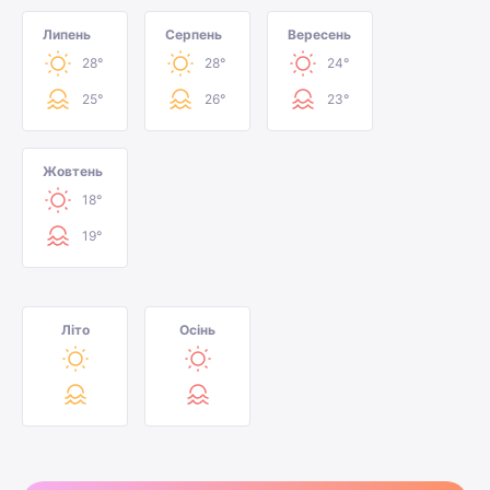
Липень
Серпень
Вересень
28°
28°
24°
25°
26°
23°
Жовтень
18°
19°
Літо
Осінь