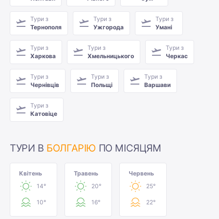
Тури з
Тури з
Тури з
Тернополя
Ужгорода
Умані
Тури з
Тури з
Тури з
Харкова
Хмельницького
Черкас
Тури з
Тури з
Тури з
Чернівців
Польщі
Варшави
Тури з
Катовіце
ТУРИ В
БОЛГАРІЮ
ПО МІСЯЦЯМ
Квітень
Травень
Червень
14°
20°
25°
10°
16°
22°