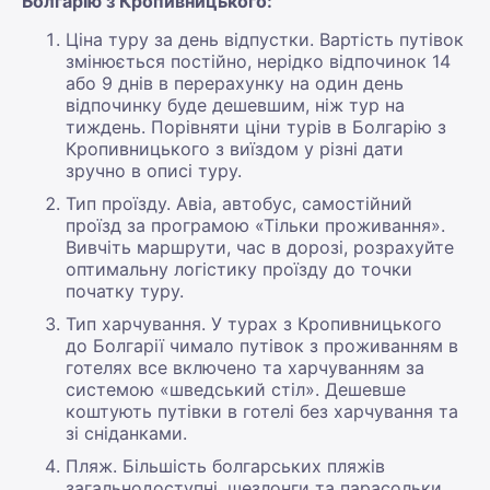
Болгарію з Кропивницького:
Ціна туру за день відпустки. Вартість путівок
змінюється постійно, нерідко відпочинок 14
або 9 днів в перерахунку на один день
відпочинку буде дешевшим, ніж тур на
тиждень. Порівняти ціни турів в Болгарію з
Кропивницького з виїздом у різні дати
зручно в описі туру.
Тип проїзду. Авіа, автобус, самостійний
проїзд за програмою «Тільки проживання».
Вивчіть маршрути, час в дорозі, розрахуйте
оптимальну логістику проїзду до точки
початку туру.
Тип харчування. У турах з Кропивницького
до Болгарії чимало путівок з проживанням в
готелях все включено та харчуванням за
системою «шведський стіл». Дешевше
коштують путівки в готелі без харчування та
зі сніданками.
Пляж. Більшість болгарських пляжів
загальнодоступні, шезлонги та парасольки