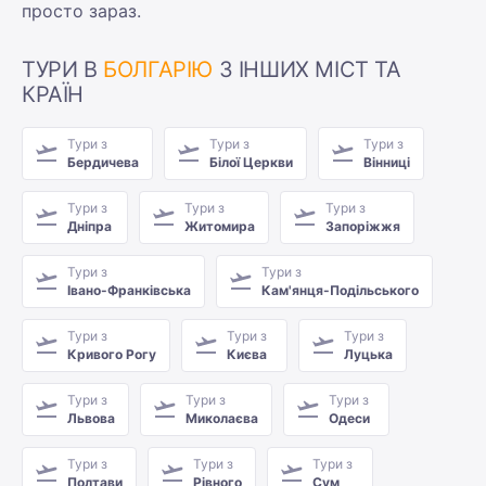
просто зараз.
ТУРИ В
БОЛГАРІЮ
З ІНШИХ МІСТ ТА
КРАЇН
Тури з
Тури з
Тури з
Бердичева
Білої Церкви
Вінниці
Тури з
Тури з
Тури з
Дніпра
Житомира
Запоріжжя
Тури з
Тури з
Івано-Франківська
Кам'янця-Подільського
Тури з
Тури з
Тури з
Кривого Рогу
Києва
Луцька
Тури з
Тури з
Тури з
Львова
Миколаєва
Одеси
Тури з
Тури з
Тури з
Полтави
Рівного
Сум