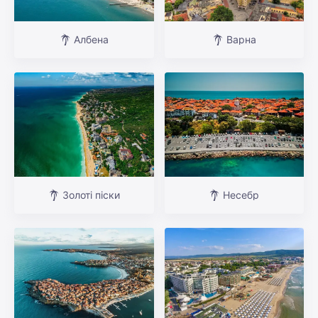
Албена
Варна
Золоті піски
Несебр