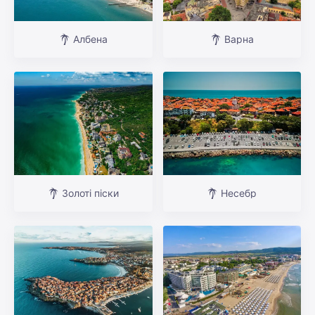
Албена
Варна
Золоті піски
Несебр