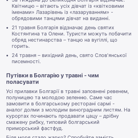
Квітницю – вітають усіх дівчат із «квітковими
іменами» Лазарівень із «лазаруванням» -
обрядовими танцями дівчат на виданні.
21 травня Болгарія відзначає день святих
Костянтина та Олени. Туристи можуть побачити
обряд нестинарства – танцю на вугіллі, що
горить.
24 травня – вихідний день, свято Слов'янської
писемності.
Путівки в Болгарію у травні - чим
поласувати
Усі прилавки Болгарії в травні заповнені ревенем,
полуницею та молодою зеленню. Саме час
замовити в болгарському ресторані сармі -
аналог долми з молодим виноградним листям. На
курортах починають продавати цацу – дрібну
смажену рибку, типовий болгарський
приморський фастфуд.
Біля моря стало жарко? Спробуйте замість