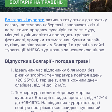
БОЛГАРІЯ НА ТРАВЕНЬ
Болгарські курорти
активно готуються до початку
сезону: поступово набережні заповнюють літні
кафе, точки продажу сувенірів та фаст-фуду,
місцеві муніципалітети проводять травневі
фестивалі, ярмарки та змагання. Купити онлайн
путівку на відпочинок у Болгарії в травні на сайті
турагенції АНЕКС тур можна за невисокою ціною.
Відпустка в Болгарії - погода в травні
Ідеальний час відпочинку біля моря без
ризику згоріти: температура повітря вдень
+20-25°С. Вітер ще є, але з кожним днем
слабшає, від 14 до 12 м/с.
Температура води в Чорному морі на
курортах Болгарії швидко зростає, від +12-14
до +18-19°С. На південних курортах вода і
повітря прогріваються швидше, купальний