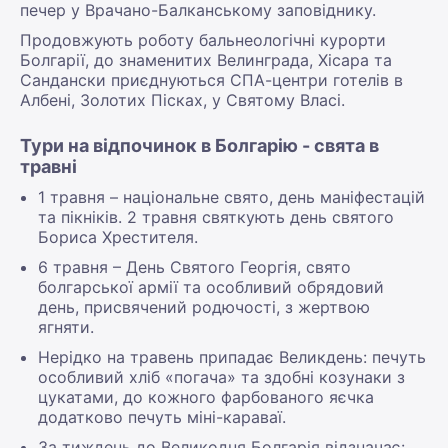
печер у Врачано-Балканському заповіднику.
Продовжують роботу бальнеологічні курорти
Болгарії, до знаменитих Велинграда, Хісара та
Сандански приєднуються СПА-центри готелів в
Албені, Золотих Пісках, у Святому Власі.
Тури на відпочинок в Болгарію - свята в
травні
1 травня – національне свято, день маніфестацій
та пікніків. 2 травня святкують день святого
Бориса Хрестителя.
6 травня – День Святого Георгія, свято
болгарської армії та особливий обрядовий
день, присвячений родючості, з жертвою
ягняти.
Нерідко на травень припадає Великдень: печуть
особливий хліб «погача» та здобні козунаки з
цукатами, до кожного фарбованого яєчка
додатково печуть міні-караваї.
За тиждень до Великодня Болгарія відзначає: