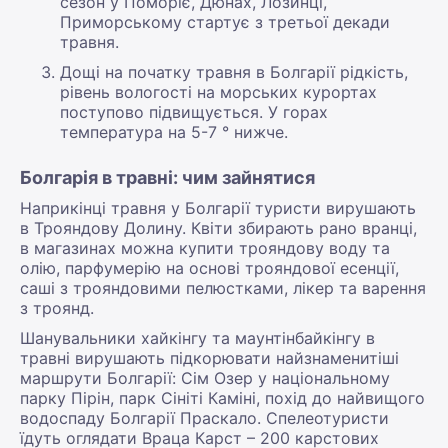
сезон у Поморіє, Дюнах, Лозинці,
Приморському стартує з третьої декади
травня.
Дощі на початку травня в Болгарії рідкість,
рівень вологості на морських курортах
поступово підвищується. У горах
температура на 5-7 ° нижче.
Болгарія в травні: чим зайнятися
Наприкінці травня у Болгарії туристи вирушають
в Трояндову Долину. Квіти збирають рано вранці,
в магазинах можна купити трояндову воду та
олію, парфумерію на основі трояндової есенції,
саші з трояндовими пелюстками, лікер та варення
з троянд.
Шанувальники хайкінгу та маунтінбайкінгу в
травні вирушають підкорювати найзнаменитіші
маршрути Болгарії: Сім Озер у національному
парку Пірін, парк Сініті Каміні, похід до найвищого
водоспаду Болгарії Праскало. Спелеотуристи
їдуть оглядати Враца Карст – 200 карстових