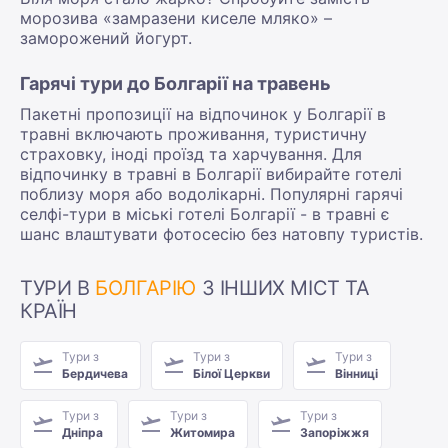
морозива «замразени киселе мляко» –
заморожений йогурт.
Гарячі тури до Болгарії на травень
Пакетні пропозиції на відпочинок у Болгарії в
травні включають проживання, туристичну
страховку, іноді проїзд та харчування. Для
відпочинку в травні в Болгарії вибирайте готелі
поблизу моря або водолікарні. Популярні гарячі
селфі-тури в міські готелі Болгарії - в травні є
шанс влаштувати фотосесію без натовпу туристів.
ТУРИ В
БОЛГАРІЮ
З ІНШИХ МІСТ ТА
КРАЇН
Тури з
Тури з
Тури з
Бердичева
Білої Церкви
Вінниці
Тури з
Тури з
Тури з
Дніпра
Житомира
Запоріжжя