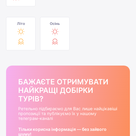
Літо
Осінь
БАЖАЄТЕ ОТРИМУВАТИ
НАЙКРАЩІ ДОБІРКИ
ТУРІВ?
Ретельно підбираємо для Вас лише найцікавіші
пропозиції та публікуємо їх у нашому
телеграм-каналі
Тільки корисна інформація — без зайвого
шуму!