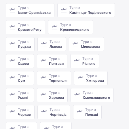
Тури з
Тури з
Івано-Франківська
Кам'янця-Подільського
Тури з
Тури з
Кривого Рогу
Кропивницького
Тури з
Тури з
Тури з
Луцька
Львова
Миколаєва
Тури з
Тури з
Тури з
Одеси
Полтави
Рівного
Тури з
Тури з
Тури з
Сум
Тернополя
Ужгорода
Тури з
Тури з
Тури з
Умані
Харкова
Хмельницького
Тури з
Тури з
Тури з
Черкас
Чернівців
Польщі
Тури з
Тури з