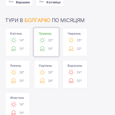
Варшави
Катовіце
ТУРИ В
БОЛГАРІЮ
ПО МІСЯЦЯМ
Квітень
Травень
Червень
14°
20°
25°
10°
16°
22°
Липень
Серпень
Вересень
28°
28°
24°
25°
26°
23°
Жовтень
18°
19°