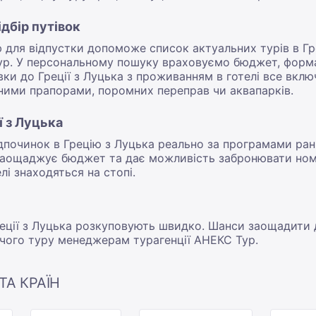
ідбір путівок
для відпустки допоможе список актуальних турів в Гр
р. У персональному пошуку враховуємо бюджет, форма
івки до Греції з Луцька з проживанням в готелі все вкл
тними прапорами, поромних переправ чи аквапарків.
ї з Луцька
дпочинок в Грецію з Луцька реально за програмами ран
и заощаджує бюджет та дає можливість забронювати ном
лі знаходяться на стопі.
 Греції з Луцька розкуповують швидко. Шанси заощадити 
чого туру менеджерам турагенції АНЕКС Тур.
ТА КРАЇН