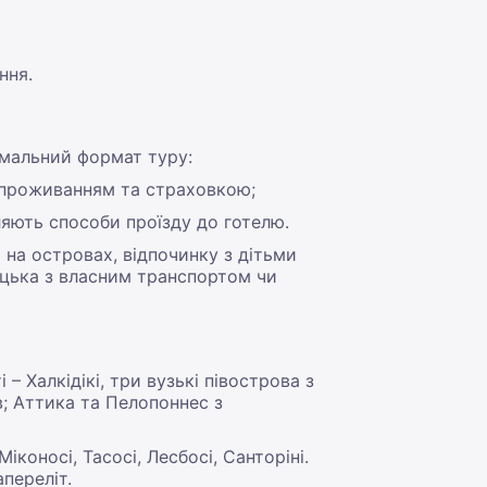
ння.
имальний формат туру:
, проживанням та страховкою;
яють способи проїзду до готелю.
 на островах, відпочинку з дітьми
уцька з власним транспортом чи
 Халкідікі, три вузькі півострова з
; Аттика та Пелопоннес з
іконосі, Тасосі, Лесбосі, Санторіні.
переліт.