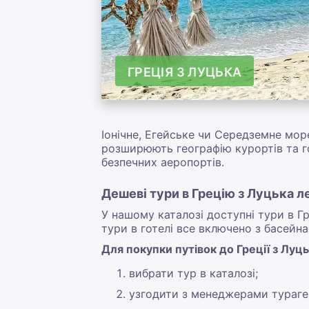
ГРЕЦІЯ З ЛУЦЬКА
Іонічне, Егейське чи Середземне мор
розширюють географію курортів та го
безпечних аеропортів.
Дешеві тури в Грецію з Луцька л
У нашому каталозі доступні тури в Г
тури в готелі все включено з басейна
Для покупки путівок до Греції з Луц
вибрати тур в каталозі;
узгодити з менеджерами тураген