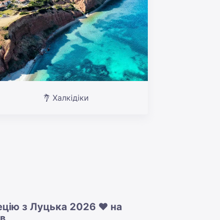
Халкідіки
ецію з Луцька 2026 ❤️ на
ів