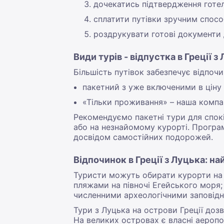
дочекатись підтвердження готе
сплатити путівки зручним спосо
роздрукувати готові документи 
Види турів - відпустка в Греції з
Більшість путівок забезпечує відпоч
пакетний з уже включеними в ціну
«Тільки проживання» – наша компа
Рекомендуємо пакетні тури для спокі
або на незнайомому курорті. Програ
досвідом самостійних подорожей.
Відпочинок в Греції з Луцька: н
Туристи можуть обирати курорти на у
пляжами на півночі Егейського моря;
численними археологічними заповідни
Тури з Луцька на острови Греції дозво
На великих островах є власні аеропо