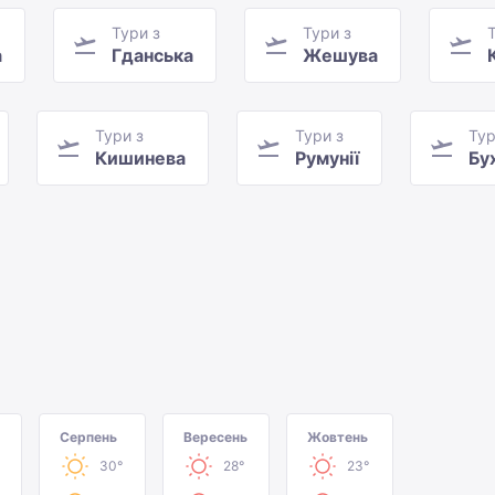
Тури з
Тури з
а
Гданська
Жешува
Тури з
Тури з
Тур
Кишинева
Румунії
Бу
Серпень
Вересень
Жовтень
30°
28°
23°