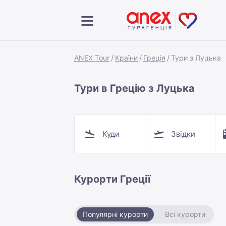
ANEX Tour
Країни
Греція
Тури з Луцька
Тури в Грецію з Луцька
Куди
Звідки
Курорти Греції
Популярні курорти
Всі курорти