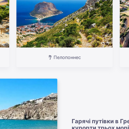
Пелопоннес
Гарячі путівки в Гр
курорти трьох мор