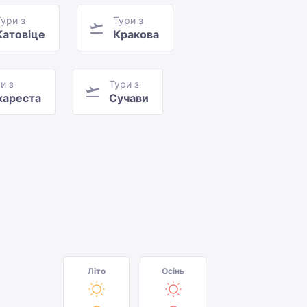
Тури з
Тури з
Катовіце
Кракова
и з
Тури з
хареста
Сучави
Літо
Осінь