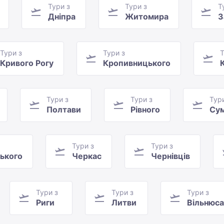
Тури з
Тури з
Т
Дніпра
Житомира
З
Тури з
Тури з
Т
Кривого Рогу
Кропивницького
Тури з
Тури з
Тур
Полтави
Рівного
Су
Тури з
Тури з
ького
Черкас
Чернівців
Тури з
Тури з
Тури з
Риги
Литви
Вільнюса