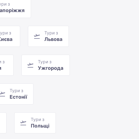
ури з
апоріжжя
ури з
Тури з
Києва
Львова
и з
Тури з
м
Ужгорода
Тури з
Естонії
Тури з
Польщі