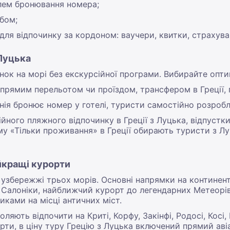
лем бронювання номера;
бом;
для відпочинку за кордоном: ваучери, квитки, страхува
 Луцька
инок на морі без екскурсійної програми. Вибирайте опт
 прямим перельотом чи проїздом, трансфером в Греції
нія бронює номер у готелі, туристи самостійно розробл
йного пляжного відпочинку в Греції з Луцька, відпустки
му «Тільки проживання» в Греції обирають туристи з Л
айкращі курорти
збережжі трьох морів. Основні напрямки на континенті –
 Салоніки, найближчий курорт до легендарних Метеорів
ками на місці античних міст.
ляють відпочити на Криті, Корфу, Закінфі, Родосі, Косі, М
рти, в ціну туру Грецію з Луцька включений прямий авіа