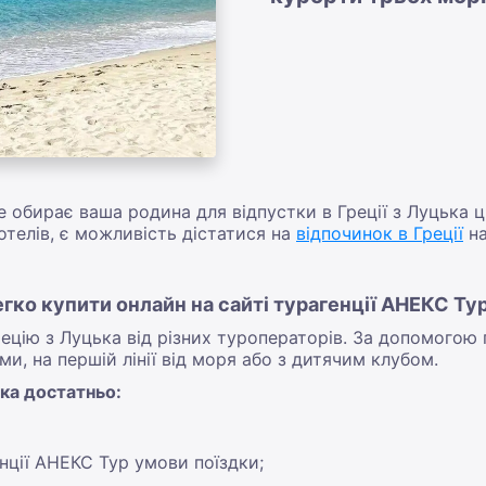
е обирає ваша родина для відпустки в Греції з Луцька
телів, є можливість дістатися на
відпочинок в Греції
на
егко купити онлайн на сайті турагенції АНЕКС Ту
рецію з Луцька від різних туроператорів. За допомогою
ми, на першій лінії від моря або з дитячим клубом.
ька достатньо:
ції АНЕКС Тур умови поїздки;