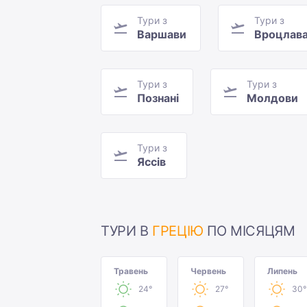
Тури з
Тури з
Варшави
Вроцлав
Тури з
Тури з
Познані
Молдови
Тури з
Яссів
ТУРИ В
ГРЕЦІЮ
ПО МІСЯЦЯМ
Травень
Червень
Липень
24°
27°
30°