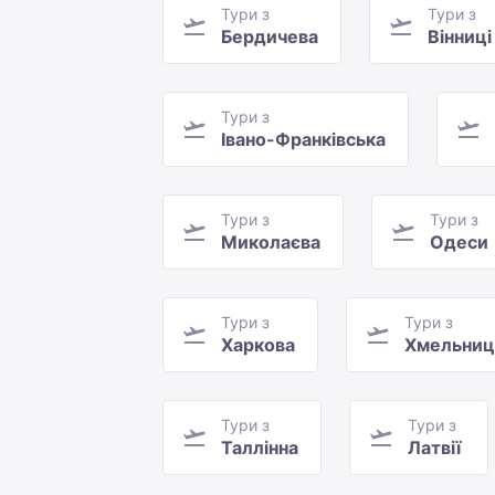
Тури з
Тури з
Бердичева
Вінниці
Тури з
Івано-Франківська
Тури з
Тури з
Миколаєва
Одеси
Тури з
Тури з
Харкова
Хмельниц
Тури з
Тури з
Таллінна
Латвії