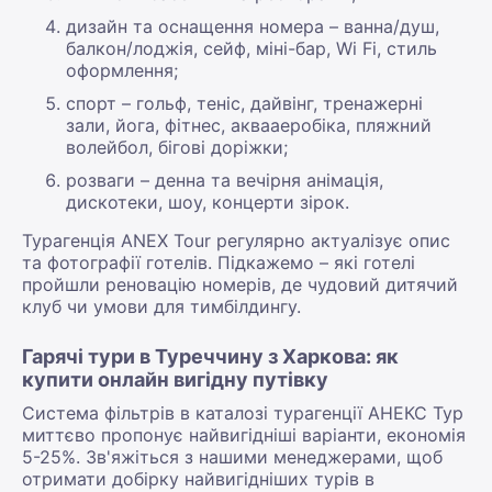
дизайн та оснащення номера – ванна/душ,
балкон/лоджія, сейф, міні-бар, Wi Fi, стиль
оформлення;
спорт – гольф, теніс, дайвінг, тренажерні
зали, йога, фітнес, аквааеробіка, пляжний
волейбол, бігові доріжки;
розваги – денна та вечірня анімація,
дискотеки, шоу, концерти зірок.
Турагенція ANEX Tour регулярно актуалізує опис
та фотографії готелів. Підкажемо – які готелі
пройшли реновацію номерів, де чудовий дитячий
клуб чи умови для тимбілдингу.
Гарячі тури в Туреччину з Харкова: як
купити онлайн вигідну путівку
Система фільтрів в каталозі турагенції АНЕКС Тур
миттєво пропонує найвигідніші варіанти, економія
5-25%. Зв'яжіться з нашими менеджерами, щоб
отримати добірку найвигідніших турів в