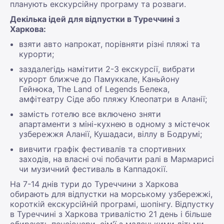
планують екскурсійну програму та розваги.
Декілька ідей для відпустки в Туреччині з
Харкова:
взяти авто напрокат, порівняти різні пляжі та
курорти;
заздалегідь намітити 2-3 екскурсії, вибрати
курорт ближче до Памуккале, Каньйону
Гейнюка, The Land of Legends Белека,
амфітеатру Сіде або пляжу Клеопатри в Аланії;
замість готелю все включено зняти
апартаменти з міні-кухнею в одному з містечок
узбережжя Аланії, Кушадаси, віллу в Бодрумі;
вивчити графік фестивалів та спортивних
заходів, на власні очі побачити ралі в Мармарисі
чи музичний фестиваль в Каппадокії.
На 7-14 днів тури до Туреччини з Харкова
обирають для відпустки на морському узбережжі,
короткій екскурсійній програмі, шопінгу. Відпустку
в Туреччині з Харкова тривалістю 21 день і більше
обирають пенсіонери, сім'ї з маленькими дітьми,