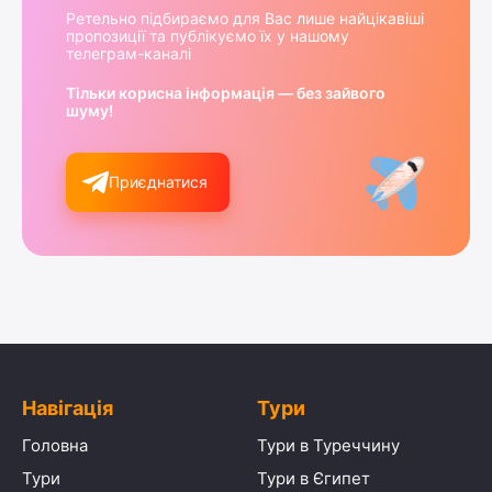
Ретельно підбираємо для Вас лише найцікавіші
пропозиції та публікуємо їх у нашому
телеграм-каналі
Тільки корисна інформація — без зайвого
шуму!
Приєднатися
Навігація
Тури
Головна
Тури в Туреччину
Тури
Тури в Єгипет