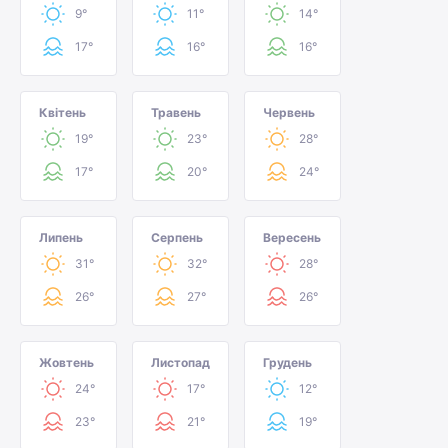
9°
11°
14°
17°
16°
16°
Квітень
Травень
Червень
19°
23°
28°
17°
20°
24°
Липень
Серпень
Вересень
31°
32°
28°
26°
27°
26°
Жовтень
Листопад
Грудень
24°
17°
12°
23°
21°
19°