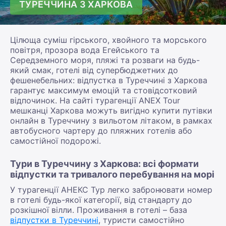
ТУРЕЧЧИНА З ХАРКОВА
Цілюща суміш гірського, хвойного та морського
повітря, прозора вода Егейського та
Середземного моря, пляжі та розваги на будь-
який смак, готелі від супербюджетних до
фешенебельних: відпустка в Туреччині з Харкова
гарантує максимум емоцій та стовідсотковий
відпочинок. На сайті турагенції ANEX Tour
мешканці Харкова можуть вигідно купити путівки
онлайн в Туреччину з вильотом літаком, в рамках
автобусного чартеру до пляжних готелів або
самостійної подорожі.
Тури в Туреччину з Харкова: всі формати
відпустки та тривалого перебування на морі
У турагенції АНЕКС Тур легко забронювати номер
в готелі будь-якої категорії, від стандарту до
розкішної вілли. Проживання в готелі – база
відпустки в Туреччині
, туристи самостійно