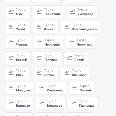
Тури з
Тури з
Тури з
Сум
Тернополя
Ужгорода
Тури з
Тури з
Тури з
Умані
Києва
Хмельницького
Тури з
Тури з
Тури з
Черкас
Чернівців
Чернігова
Тури з
Тури з
Тури з
Естонії
Таллінна
Латвії
Тури з
Тури з
Тури з
Риги
Литви
Вільнюса
Тури з
Тури з
Тури з
Молдови
Кишинева
Польщі
Тури з
Тури з
Тури з
Варшави
Вроцлава
Гданська