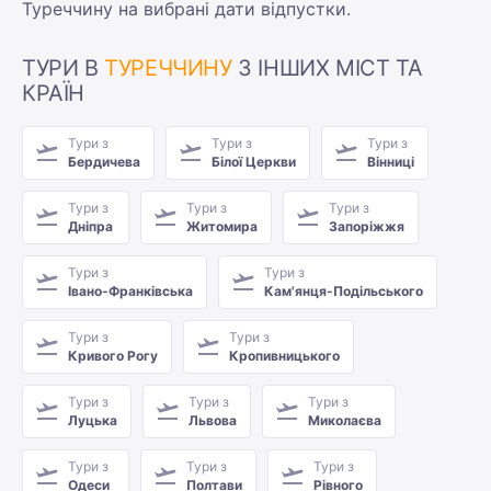
Туреччину на вибрані дати відпустки.
ТУРИ В
ТУРЕЧЧИНУ
З ІНШИХ МІСТ ТА
КРАЇН
Тури з
Тури з
Тури з
Бердичева
Білої Церкви
Вінниці
Тури з
Тури з
Тури з
Дніпра
Житомира
Запоріжжя
Тури з
Тури з
Івано-Франківська
Кам'янця-Подільського
Тури з
Тури з
Кривого Рогу
Кропивницького
Тури з
Тури з
Тури з
Луцька
Львова
Миколаєва
Тури з
Тури з
Тури з
Одеси
Полтави
Рівного