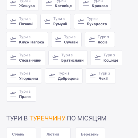
Тури з
Тури з
Тури з
Жешува
Катовіце
Кракова
Тури з
Тури з
Тури з
Познані
Румунії
Бухареста
Тури з
Тури з
Тури з
Клуж Напока
Сучави
Яссів
Тури з
Тури з
Тури з
Словаччини
Братислави
Кошице
Тури з
Тури з
Тури з
Угорщини
Дебрецена
Чехії
Тури з
Праги
ТУРИ В
ТУРЕЧЧИНУ
ПО МІСЯЦЯМ
Січень
Лютий
Березень