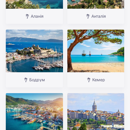
Аланія
Анталія
Бодрум
Кемер