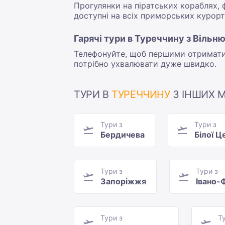
Прогулянки на піратських кораблях, ф
доступні на всіх приморських курорта
Гарячі тури в Туреччину з Вільн
Телефонуйте, щоб першими отримати 
потрібно ухвалювати дуже швидко.
ТУРИ В
ТУРЕЧЧИНУ
З ІНШИХ М
Тури з
Тури з
Бердичева
Білої Ц
Тури з
Тури з
Запоріжжя
Івано-
Тури з
Т