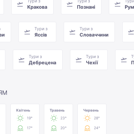
Тури з
Тури з
Тури
Кракова
Познані
Рум
з
Тури з
Тури з
ви
Яссів
Словаччини
Тури з
Тури з
Т
Дебрецена
Чехії
П
ЯМ
Квітень
Травень
Червень
19°
23°
28°
17°
20°
24°