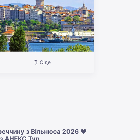
Сіде
уреччину з Вільнюса 2026 ❤️
 з АНЕКС Тур