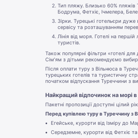
Тип пляжу. Близько 60% пляжів 
Бодрума, Фетхіє, Ічмелера, Белек
Зірки. Турецькі готельєри дуже 
сервісу та розташуванням перев
Лінія від моря. Готелі на перші
туристів.
Також популярні фільтри «готелі для
Сім'ям з дітьми рекомендуємо вибир
Після оплати туру з Вільнюса в Туре
турецьких готелів та туристичну ст
початком відпускання Туреччини з ви
Найкращий відпочинок на морі в
Пакетні пропозиції доступні цілий рі
Перед купівлею туру в Туреччину з 
Егейське, курорти від Ізміру до М
Середземне, курорти від Фетхіє та 