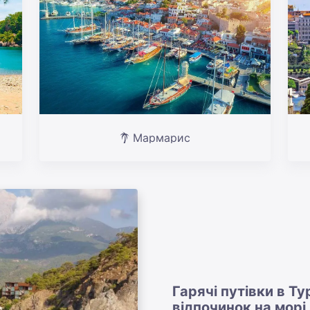
Мармарис
Гарячі путівки в Т
відпочинок на морі