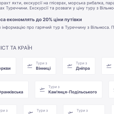
рахт яхти, екскурсії на глісерах, морська рибалка, пара
х Туреччини. Екскурсії та розваги у ціну туру з Вільн
юса економлять до 20% ціни путівки
інформацію про гарячий тур в Туреччину з Вільнюса. П
ІСТ ТА КРАЇН
Тури з
Тури з
еркви
Вінниці
Дніпра
Тури з
Франківська
Кам'янця-Подільського
ури з
Тури з
Тури з