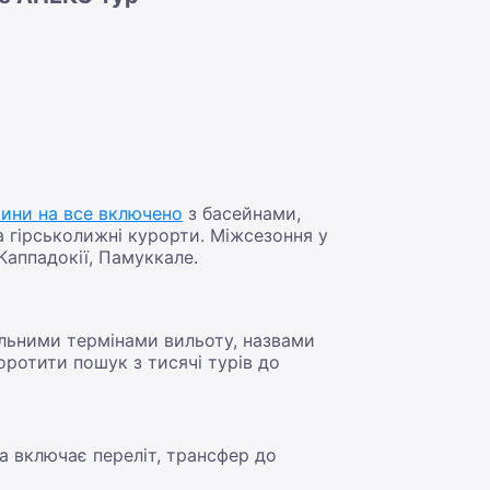
ини на все включено
з басейнами,
 гірськолижні курорти. Міжсезоння у
Каппадокії, Памуккале.
уальними термінами вильоту, назвами
оротити пошук з тисячі турів до
а включає переліт, трансфер до