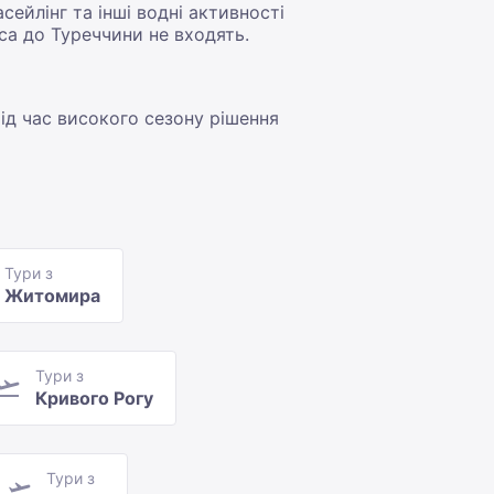
сейлінг та інші водні активності
юса до Туреччини не входять.
ід час високого сезону рішення
Тури з
Житомира
Тури з
Кривого Рогу
Тури з