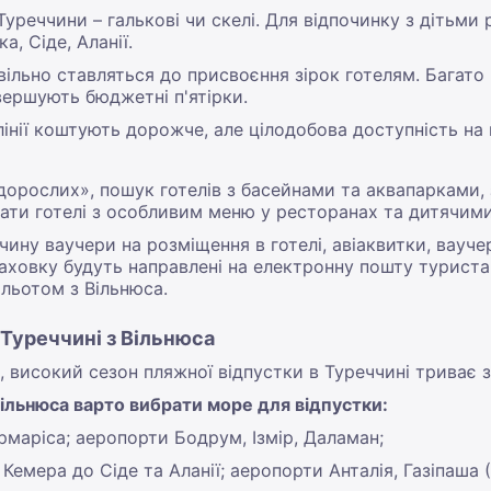
Туреччини – галькові чи скелі. Для відпочинку з дітьми
а, Сіде, Аланії.
вільно ставляться до присвоєння зірок готелям. Багато 
ершують бюджетні п'ятірки.
й лінії коштують дорожче, але цілодобова доступність н
 дорослих», пошук готелів з басейнами та аквапарками,
ати готелі з особливим меню у ресторанах та дитячим
ччину ваучери на розміщення в готелі, авіаквитки, вауч
раховку будуть направлені на електронну пошту турист
льотом з Вільнюса.
 Туреччині з Вільнюса
к, високий сезон пляжної відпустки в Туреччині триває з
Вільнюса варто вибрати море для відпустки:
армаріса; аеропорти Бодрум, Ізмір, Даламан;
Кемера до Сіде та Аланії; аеропорти Анталія, Газіпаша (