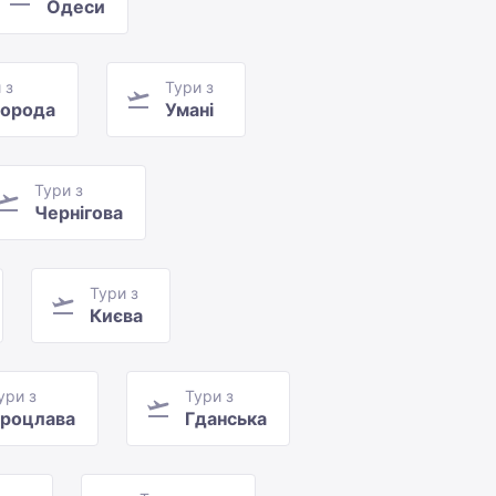
Одеси
 з
Тури з
орода
Умані
Тури з
Чернігова
Тури з
Києва
ури з
Тури з
роцлава
Гданська