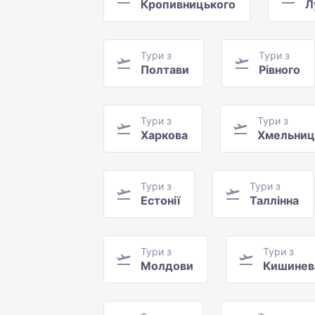
Кропивницького
Л
Тури з
Тури з
Полтави
Рівного
Тури з
Тури з
Харкова
Хмельниц
Тури з
Тури з
Естонії
Таллінна
Тури з
Тури з
Молдови
Кишинев