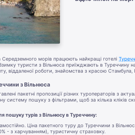
та Середземного морів працюють найкращі готелі
Туречч
зимку туристи з Вільнюса приїжджають в Туреччину на
ту, віддаленої роботи, знайомства з красою Стамбула, 
реччини з Вільнюса
тавлені пакетні пропозиції різних туроператорів з акт
ну систему пошуку з фільтрами, щоб за кілька кліків ск
ля пошуку турів з Вільнюсу в Туреччину:
самостійно. Ціна пакетного туру до Туреччини з Вільнюс
0% - з харчуванням), туристичну страховку.