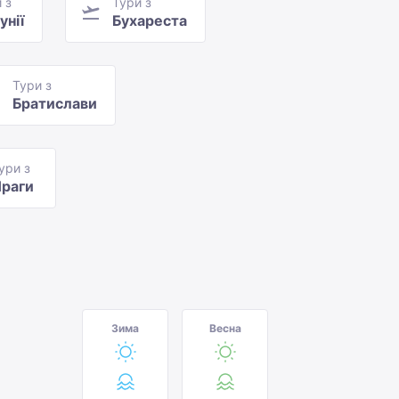
 з
Тури з
унії
Бухареста
Тури з
Братислави
ури з
раги
Зима
Весна