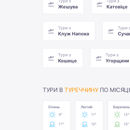
Тури з
Тури з
Жешува
Катовіце
Тури з
Тури 
Клуж Напока
Суча
Тури з
Тури з
Кошице
Угорщини
ТУРИ В
ТУРЕЧЧИНУ
ПО МІСЯЦ
Січень
Лютий
Березень
9°
11°
14°
17°
16°
16°