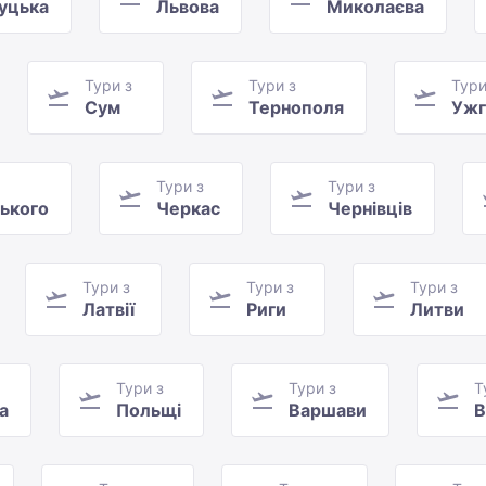
уцька
Львова
Миколаєва
Тури з
Тури з
Тури
Сум
Тернополя
Ужг
Тури з
Тури з
ького
Черкас
Чернівців
Тури з
Тури з
Тури з
Латвії
Риги
Литви
Тури з
Тури з
Т
а
Польщі
Варшави
В