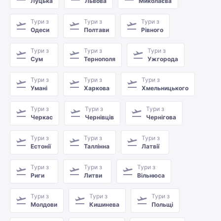
Луцька
Львова
Миколаєва
Тури з
Тури з
Тури з
Одеси
Полтави
Рівного
Тури з
Тури з
Тури з
Сум
Тернополя
Ужгорода
Тури з
Тури з
Тури з
Умані
Харкова
Хмельницького
Тури з
Тури з
Тури з
Черкас
Чернівців
Чернігова
Тури з
Тури з
Тури з
Естонії
Таллінна
Латвії
Тури з
Тури з
Тури з
Риги
Литви
Вільнюса
Тури з
Тури з
Тури з
Молдови
Кишинева
Польщі