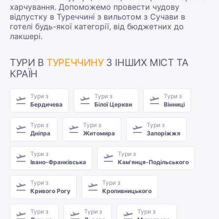
харчування. Допоможемо провести чудову
відпустку в Туреччині з вильотом з Сучави в
готелі будь-якої категорії, від бюджетних до
лакшері.
ТУРИ В
ТУРЕЧЧИНУ
З ІНШИХ МІСТ ТА
КРАЇН
Тури з
Тури з
Тури з
Бердичева
Білої Церкви
Вінниці
Тури з
Тури з
Тури з
Дніпра
Житомира
Запоріжжя
Тури з
Тури з
Івано-Франківська
Кам'янця-Подільського
Тури з
Тури з
Кривого Рогу
Кропивницького
Тури з
Тури з
Тури з