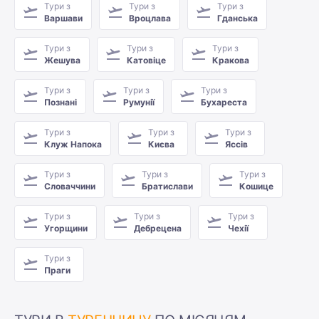
Тури з
Тури з
Тури з
Варшави
Вроцлава
Гданська
Тури з
Тури з
Тури з
Жешува
Катовіце
Кракова
Тури з
Тури з
Тури з
Познані
Румунії
Бухареста
Тури з
Тури з
Тури з
Клуж Напока
Києва
Яссів
Тури з
Тури з
Тури з
Словаччини
Братислави
Кошице
Тури з
Тури з
Тури з
Угорщини
Дебрецена
Чехії
Тури з
Праги