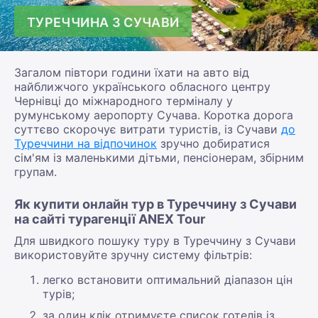
ТУРЕЧЧИНА З СУЧАВИ
Загалом півтори години їхати на авто від
найближчого українського обласного центру
Чернівці до міжнародного терміналу у
румунському аеропорту Сучава. Коротка дорога
суттєво скорочує витрати туристів, із Сучави
до
Туреччини на відпочинок
зручно добиратися
сім'ям із маленькими дітьми, пенсіонерам, збірним
групам.
Як купити онлайн тур в Туреччину з Сучави
на сайті турагенції ANEX Tour
Для швидкого пошуку туру в Туреччину з Сучави
використовуйте зручну систему фільтрів:
легко встановити оптимальний діапазон цін
турів;
за один клік отримуєте список готелів із