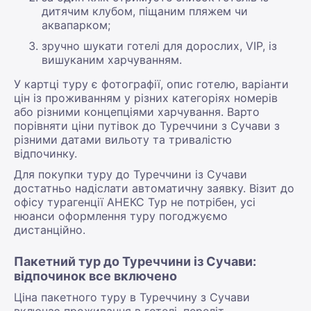
дитячим клубом, піщаним пляжем чи
аквапарком;
зручно шукати готелі для дорослих, VIP, із
вишуканим харчуванням.
У картці туру є фотографії, опис готелю, варіанти
цін із проживанням у різних категоріях номерів
або різними концепціями харчування. Варто
порівняти ціни путівок до Туреччини з Сучави з
різними датами вильоту та тривалістю
відпочинку.
Для покупки туру до Туреччини із Сучави
достатньо надіслати автоматичну заявку. Візит до
офісу турагенції АНЕКС Тур не потрібен, усі
нюанси оформлення туру погоджуємо
дистанційно.
Пакетний тур до Туреччини із Сучави:
відпочинок все включено
Ціна пакетного туру в Туреччину з Сучави
включає проживання в готелі, переліт,