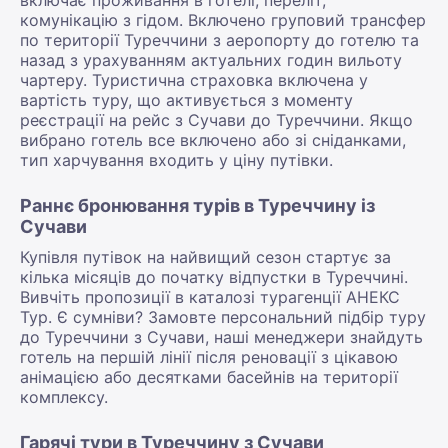
комунікацію з гідом. Включено груповий трансфер
по території Туреччини з аеропорту до готелю та
назад з урахуванням актуальних годин вильоту
чартеру. Туристична страховка включена у
вартість туру, що активується з моменту
реєстрації на рейс з Сучави до Туреччини. Якщо
вибрано готель все включено або зі сніданками,
тип харчування входить у ціну путівки.
Раннє бронювання турів в Туреччину із
Сучави
Купівля путівок на найвищий сезон стартує за
кілька місяців до початку відпустки в Туреччині.
Вивчіть пропозиції в каталозі турагенції АНЕКС
Тур. Є сумніви? Замовте персональний підбір туру
до Туреччини з Сучави, наші менеджери знайдуть
готель на першій лінії після реновації з цікавою
анімацією або десятками басейнів на території
комплексу.
Гарячі тури в Туреччину з Сучави