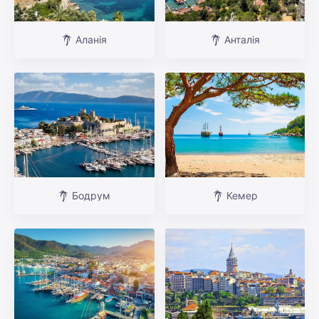
Аланія
Анталія
Бодрум
Кемер