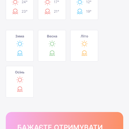
24°
17°
12°
23°
21°
19°
Зима
Весна
Літо
Осінь
БАЖАЄТЕ ОТРИМУВАТИ