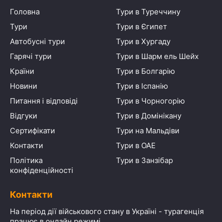
Головна
Тури в Туреччину
Тури
Тури в Єгипет
Автобусні тури
Тури в Хургаду
Гарячі тури
Тури в Шарм ель Шейх
Країни
Тури в Болгарію
Новини
Тури в Іспанію
Питання і відповіді
Тури в Чорногорію
Відгуки
Тури в Домінікану
Сертифікати
Тури на Мальдіви
Контакти
Тури в ОАЕ
Політика
Тури в Занзібар
конфіденційності
Контакти
На період дії військового стану в Україні - турагенція
працює в онлайн режимі