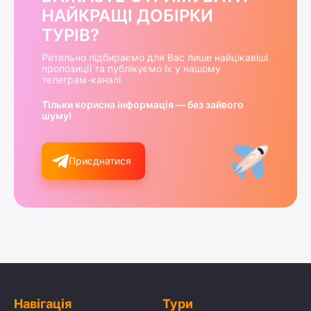
НАЙКРАЩІ ДОБІРКИ
ТУРІВ?
Ретельно підбираємо для Вас лише найцікавіші
пропозиції та публікуємо їх у нашому
телеграм-каналі
Тільки корисна інформація — без зайвого
шуму!
Приєднатися
Навігація
Тури