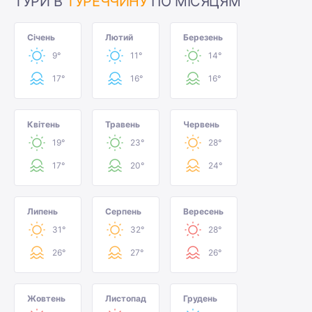
ТУРИ В
ТУРЕЧЧИНУ
ПО МІСЯЦЯМ
Січень
Лютий
Березень
9°
11°
14°
17°
16°
16°
Квітень
Травень
Червень
19°
23°
28°
17°
20°
24°
Липень
Серпень
Вересень
31°
32°
28°
26°
27°
26°
Жовтень
Листопад
Грудень