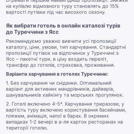
на купівлю відмовного туру становлять до 15%
вартості путівки під час високого сезону.
Як вибрати готель в онлайн каталозі турів
до Туреччини з Ясс
Рекомендуємо уважно вивчити усі пропозиції
каталогу, ціни, умови, тип харчування. Стандартні
пропозиції путівок на відпочинок у Туреччині з
Ясс – пакетні тури, в ціну входить переліт,
трансфер до готелів, страховка, проживання.
Варіанти харчування в готелях Туреччини:
1. Без харчування чи сніданки. Оптимальний
варіант для активних мандрівників, дайверів,
шанувальників хайкінгу та морських прогулянок.
2. Готелі включено 4-5*. Харчування триразове, у
вартість туру включено користування басейнами,
пляжем, анімація, напої в барах. В окремих
випадках 1-2 вечері в а-ля карток ресторанах на
території готелю.