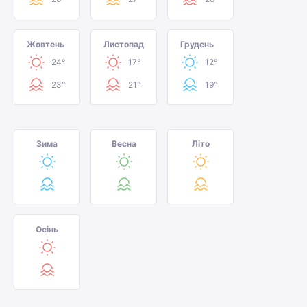
Жовтень
Листопад
Грудень
24°
17°
12°
23°
21°
19°
Зима
Весна
Літо
Осінь