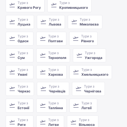
Тури з
Тури з
Кривого Рогу
Кропивницького
Тури з
Тури з
Тури з
Луцька
Львова
Миколаєва
Тури з
Тури з
Тури з
Одеси
Полтави
Рівного
Тури з
Тури з
Тури з
Сум
Тернополя
Ужгорода
Тури з
Тури з
Тури з
Умані
Харкова
Хмельницького
Тури з
Тури з
Тури з
Черкас
Чернівців
Чернігова
Тури з
Тури з
Тури з
Естонії
Таллінна
Латвії
Тури з
Тури з
Тури з
Риги
Литви
Вільнюса