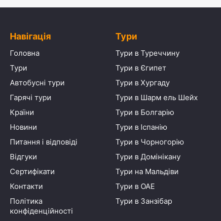
Навігація
Тури
Головна
Тури в Туреччину
Тури
Тури в Єгипет
Автобусні тури
Тури в Хургаду
Гарячі тури
Тури в Шарм ель Шейх
Країни
Тури в Болгарію
Новини
Тури в Іспанію
Питання і відповіді
Тури в Чорногорію
Відгуки
Тури в Домінікану
Сертифікати
Тури на Мальдіви
Контакти
Тури в ОАЕ
Політика
Тури в Занзібар
конфіденційності