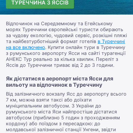
ТУРЕЧЧИНА З ЯССІВ
Відпочинок на Середземному та Егейському
морях Туреччини європейські туристи обирають
за чудову екологію, чудовий сервіс, розкішні пляжі
та найбезтурботніший формат готелів
в Туреччині
на все включено
. Купити онлайн тури в Туреччину
з румунського аеропорту Ясси на сайті турагенції
АНЕКС Тур реально за кілька хвилин. Переліт з
Яссів до Туреччини триває від 2 до 3 години.
Як дістатися в аеропорт міста Ясси для
вильоту на відпочинок в Туреччину
Від залізничного вокзалу Ясс до аеропорту всього
7 км, можна взяти таксі або доїхати
муніципальним автобусом. З України до
румунського міста Яси найпростіше дістатися
автобусом (приблизно 5 годин з проходженням
кордону) або поїздом з пересадкою: до
молдавської залізничної станції Унгени, звідти