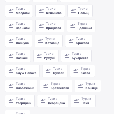
Тури з
Тури з
Тури з
Молдови
Кишинева
Польщі
Тури з
Тури з
Тури з
Варшави
Вроцлава
Гданська
Тури з
Тури з
Тури з
Жешува
Катовіце
Кракова
Тури з
Тури з
Тури з
Познані
Румунії
Бухареста
Тури з
Тури з
Тури з
Клуж Напока
Сучави
Києва
Тури з
Тури з
Тури з
Словаччини
Братислави
Кошице
Тури з
Тури з
Тури з
Угорщини
Дебрецена
Чехії
Тури з