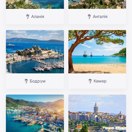
Аланія
Анталія
Бодрум
Кемер