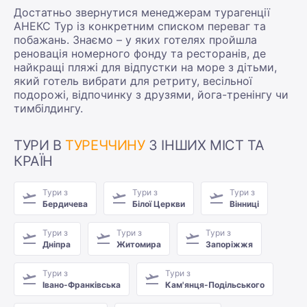
Достатньо звернутися менеджерам турагенції
АНЕКС Тур із конкретним списком переваг та
побажань. Знаємо – у яких готелях пройшла
реновація номерного фонду та ресторанів, де
найкращі пляжі для відпустки на море з дітьми,
який готель вибрати для ретриту, весільної
подорожі, відпочинку з друзями, йога-тренінгу чи
тимбілдингу.
ТУРИ В
ТУРЕЧЧИНУ
З ІНШИХ МІСТ ТА
КРАЇН
Тури з
Тури з
Тури з
Бердичева
Білої Церкви
Вінниці
Тури з
Тури з
Тури з
Дніпра
Житомира
Запоріжжя
Тури з
Тури з
Івано-Франківська
Кам'янця-Подільського