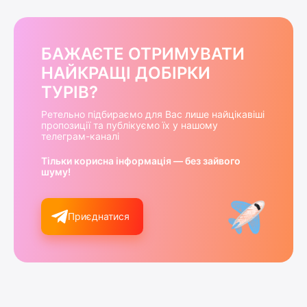
БАЖАЄТЕ ОТРИМУВАТИ
НАЙКРАЩІ ДОБІРКИ
ТУРІВ?
Ретельно підбираємо для Вас лише найцікавіші
пропозиції та публікуємо їх у нашому
телеграм-каналі
Тільки корисна інформація — без зайвого
шуму!
Приєднатися