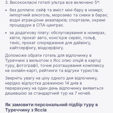
3. Висококласні готелі ультра все включено 5*:
без доплати: сейф та вміст міні-бару в номері;
імпортний алкоголь, морозиво та снеки в барах;
водні атракціони аквапарків; спортзали, окремі
процедури в СПА-центрах.
за додаткову плату: обслуговування в номерах,
квіти, прокат авто, конс'єрж сервіс, гольф,
теніс, прокат спорядження для дайвінгу,
кайтсерфінгу, віндсерфінгу.
Допоможе обрати готель для відпочинку в
Туреччині з вильотом з Ясс опис опцій в картці
туру, фотографії, точне розташування комплексу
на онлайн-карті, рейтинги та відгуки туристів.
Зверніть увагу на ціну одного дня відпочинку,
нерідко відпустка довжиною 14 днів в
перерахунку на один день відпочинку виявиться
дешевшою за стандартний тур на 7 ночей.
Як замовити персональний підбір туру в
Туреччину з Яссів