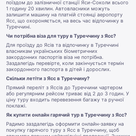
поїздом до залізничної станції Яси-Соколи всього
1 годину 20 хвилин. Автовласники можуть
залишити машину на платній стоянці аеропорту
Ясс, що охороняється, на весь час відпочинку в
Туреччині.
Чи потрібна віза для туру в Туреччину з Ясс?
Для проїзду до Ясів та відпочинку в Туреччині
власникам українських біометричних
закордонних паспортів віза не потрібна.
Заздалегідь перевірте, коли закінчується термін
закордонного паспорта в дітей і дорослих.
Скільки летіти з Ясс в Туреччину?
Прямий переліт з Яссів до Туреччини чартером
або регулярним рейсом триває від 2 до 3 годин. У
ціну туру входить перевезення багажу та ручної
поклажі.
Як купити онлайн гарячий тур в Туреччину з Ясс?
Радимо заздалегідь оформити онлайн-заявку на
покупку гарячого туру з Ясс в Туреччину, щоб
отримати першим найвигідніші пропозиції. Знижки