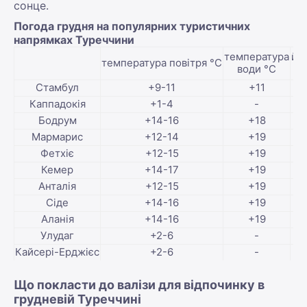
сонце.
Погода грудня на популярних туристичних
напрямках Туреччини
температура
ймо
температура повітря °С
води °С
Стамбул
+9-11
+11
Каппадокія
+1-4
-
Бодрум
+14-16
+18
Мармарис
+12-14
+19
Фетхіє
+12-15
+19
Кемер
+14-17
+19
Анталія
+12-15
+19
Сіде
+14-16
+19
Аланія
+14-16
+19
Улудаг
+2-6
-
Кайсері-Ерджієс
+2-6
-
Що покласти до валізи для відпочинку в
грудневій Туреччині