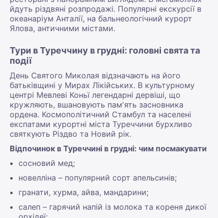
йдуть різдвяні розпродажі. Популярні екскурсії в
океанаріум Анталії, на бальнеологічний курорт
Ялова, античними містами.
Тури в Туреччину в грудні: головні свята та
події
День Святого Миколая відзначають на його
батьківщині у Мирах Лікійських. В культурному
центрі Мевлеві Коньї легендарні дервіші, що
кружляють, вшановують пам'ять засновника
ордена. Космополітичний Стамбул та населені
експатами курортні міста Туреччини бурхливо
святкують Різдво та Новий рік.
Відпочинок в Туреччині в грудні: чим посмакувати
сосновий мед;
новелліна – популярний сорт апельсинів;
гранати, хурма, айва, мандарини;
салеп – гарячий напій із молока та кореня дикої
орхідеї;