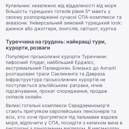
Купальник: незалежно від віддаленості від моря
більшість турецьких готелів рівня 5* мають у
своєму розпорядженні сучасні СПА-комплекси та
аквазони. Універсальний зимовий турецький look:
джинси або джоггери, лонгслів, світшот, куртка.
Туреччина на грудень: найкращі тури,
курорти, розваги
Популярні гірськолижні курорти Туреччини:
пафосний Улудаг, найбільший Ерджієс,
екстремальний Паландокен. Близько до Анталії
розташовані траси Сакликента та Давраза.
Інфраструктура гірськолижних курортів не
поступається альпійським: ратраки, нічне
підсвічування, прокат спорядження, продаж
скіпасів онлайн.
Великі готельні комплекси Середземномор'я
стають притулком європейських пенсіонерів та
всіх, хто хоче прогулятися під пальмами вздовж
моря, відпочити у СПА, посидіти з келихом вина в
ресторані з панорамним виглядом. В мегамоллах