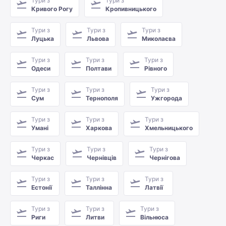
Тури з
Тури з
Кривого Рогу
Кропивницького
Тури з
Тури з
Тури з
Луцька
Львова
Миколаєва
Тури з
Тури з
Тури з
Одеси
Полтави
Рівного
Тури з
Тури з
Тури з
Сум
Тернополя
Ужгорода
Тури з
Тури з
Тури з
Умані
Харкова
Хмельницького
Тури з
Тури з
Тури з
Черкас
Чернівців
Чернігова
Тури з
Тури з
Тури з
Естонії
Таллінна
Латвії
Тури з
Тури з
Тури з
Риги
Литви
Вільнюса