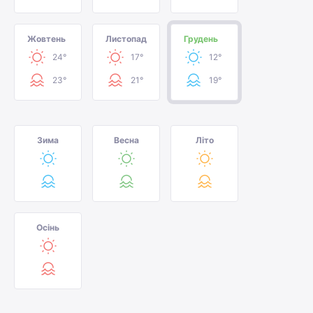
Жовтень
Листопад
Грудень
24°
17°
12°
23°
21°
19°
Зима
Весна
Літо
Осінь