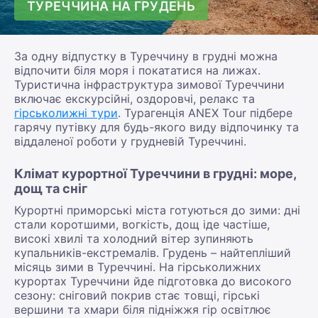
ТУРЕЧЧИНА НА ГРУДЕНЬ
За одну відпустку в Туреччину в грудні можна
відпочити біля моря і покататися на лижах.
Туристична інфраструктура зимової Туреччини
включає екскурсійні, оздоровчі, релакс та
гірськолижні тури
. Турагенція ANEX Tour підбере
гарячу путівку для будь-якого виду відпочинку та
віддаленої роботи у грудневій Туреччині.
Клімат курортної Туреччини в грудні: море,
дощ та сніг
Курортні приморські міста готуються до зими: дні
стали коротшими, вогкість, дощ іде частіше,
високі хвилі та холодний вітер зупиняють
купальників-екстремалів. Грудень – найтепліший
місяць зими в Туреччині. На гірськолижних
курортах Туреччини йде підготовка до високого
сезону: сніговий покрив стає товщі, гірські
вершини та хмари біля підніжжя гір освітлює