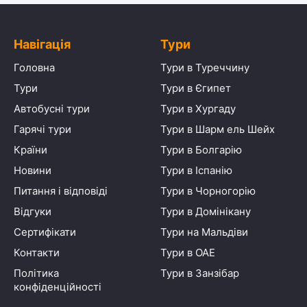
Навігація
Тури
Головна
Тури в Туреччину
Тури
Тури в Єгипет
Автобусні тури
Тури в Хургаду
Гарячі тури
Тури в Шарм ель Шейх
Країни
Тури в Болгарію
Новини
Тури в Іспанію
Питання і відповіді
Тури в Чорногорію
Відгуки
Тури в Домінікану
Сертифікати
Тури на Мальдіви
Контакти
Тури в ОАЕ
Політика
Тури в Занзібар
конфіденційності