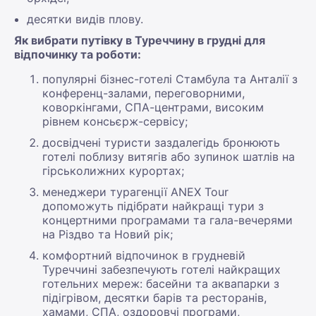
десятки видів плову.
Як вибрати путівку в Туреччину в грудні для
відпочинку та роботи:
популярні бізнес-готелі Стамбула та Анталії з
конференц-залами, переговорними,
коворкінгами, СПА-центрами, високим
рівнем консьєрж-сервісу;
досвідчені туристи заздалегідь бронюють
готелі поблизу витягів або зупинок шатлів на
гірськолижних курортах;
менеджери турагенції ANEX Tour
допоможуть підібрати найкращі тури з
концертними програмами та гала-вечерями
на Різдво та Новий рік;
комфортний відпочинок в грудневій
Туреччині забезпечують готелі найкращих
готельних мереж: басейни та аквапарки з
підігрівом, десятки барів та ресторанів,
хамами, СПА, оздоровчі програми,