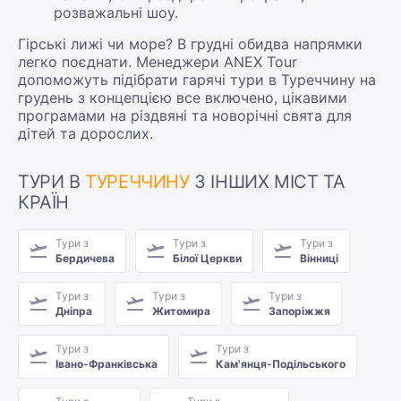
розважальні шоу.
Гірські лижі чи море? В грудні обидва напрямки
легко поєднати. Менеджери ANEX Tour
допоможуть підібрати гарячі тури в Туреччину на
грудень з концепцією все включено, цікавими
програмами на різдвяні та новорічні свята для
дітей та дорослих.
ТУРИ В
ТУРЕЧЧИНУ
З ІНШИХ МІСТ ТА
КРАЇН
Тури з
Тури з
Тури з
Бердичева
Білої Церкви
Вінниці
Тури з
Тури з
Тури з
Дніпра
Житомира
Запоріжжя
Тури з
Тури з
Івано-Франківська
Кам'янця-Подільського