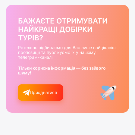
БАЖАЄТЕ ОТРИМУВАТИ
НАЙКРАЩІ ДОБІРКИ
ТУРІВ?
Ретельно підбираємо для Вас лише найцікавіші
пропозиції та публікуємо їх у нашому
телеграм-каналі
Тільки корисна інформація — без зайвого
шуму!
Приєднатися