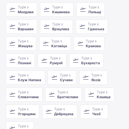
Тури з
Тури з
Тури з
Молдови
Кишинева
Польщі
Тури з
Тури з
Тури з
Варшави
Вроцлава
Гданська
Тури з
Тури з
Тури з
Жешува
Катовіце
Кракова
Тури з
Тури з
Тури з
Познані
Румунії
Бухареста
Тури з
Тури з
Тури з
Клуж Напока
Сучави
Яссів
Тури з
Тури з
Тури з
Словаччини
Братислави
Кошице
Тури з
Тури з
Тури з
Угорщини
Дебрецена
Чехії
Тури з