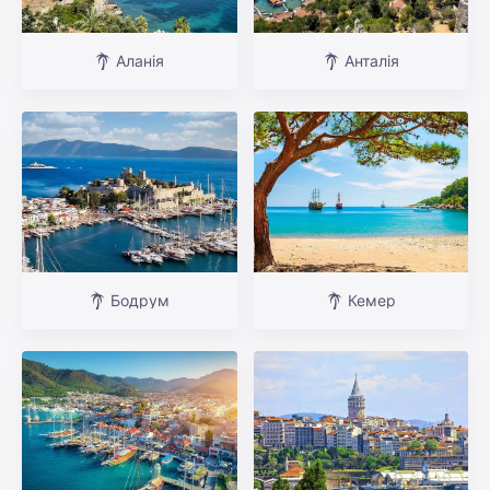
Аланія
Анталія
Бодрум
Кемер