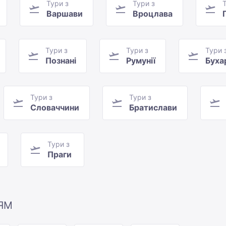
Тури з
Тури з
Варшави
Вроцлава
Тури з
Тури з
Тури 
Познані
Румунії
Буха
Тури з
Тури з
Словаччини
Братислави
Тури з
Праги
ЯМ