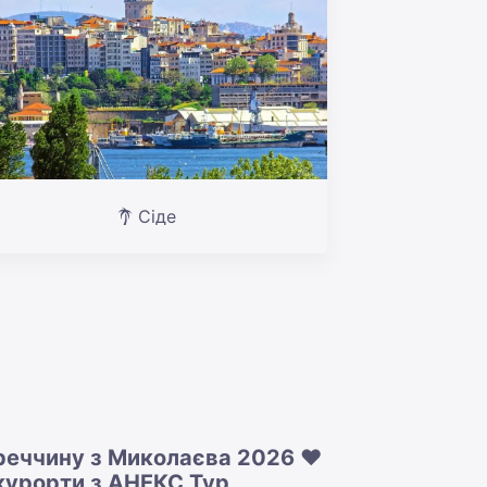
Сіде
уреччину з Миколаєва 2026 ❤️
 курорти з АНЕКС Тур