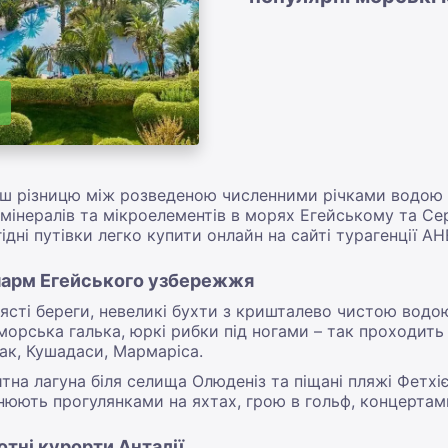
єш різницю між розведеною численними річками водою
інералів та мікроелементів в морях Егейському та Се
ідні путівки легко купити онлайн на сайті турагенції АН
 шарм Егейського узбережжя
лясті береги, невеликі бухти з кришталево чистою водою
морська галька, юркі рибки під ногами – так проходит
вак, Кушадаси, Мармаріса.
на лагуна біля селища Олюденіз та піщані пляжі Фетхі
нюють прогулянками на яхтах, грою в гольф, концертам
тні курорти Анталії