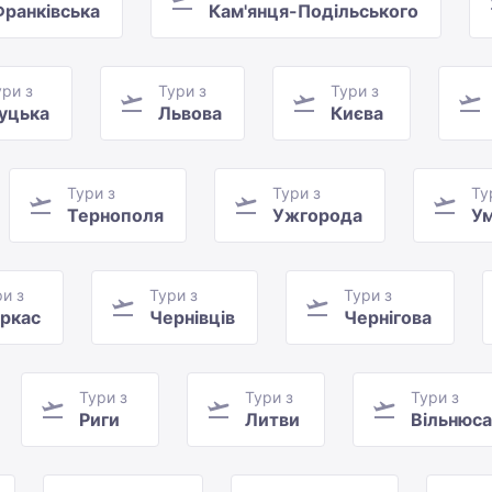
Франківська
Кам'янця-Подільського
ури з
Тури з
Тури з
уцька
Львова
Києва
Тури з
Тури з
Ту
Тернополя
Ужгорода
Ум
и з
Тури з
Тури з
ркас
Чернівців
Чернігова
Тури з
Тури з
Тури з
Риги
Литви
Вільнюса