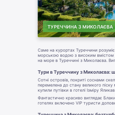
ТУРЕЧЧИНА З МИКОЛАЄВА
Саме на курортах Туреччини розумі
морською водою з високим вмістом м
на море в Туреччині з Миколаєва. Виг
Тури в Туреччину з Миколаєва:
Сотні островів, покриті соснами ске
перемелена до стану великого піску 
купили путівки в готелі Ізміру Ялика
Фантастично красиво виглядає Блакит
готелях включено VIP туристи допов
Туреччина з Миколаєва: безтурбо