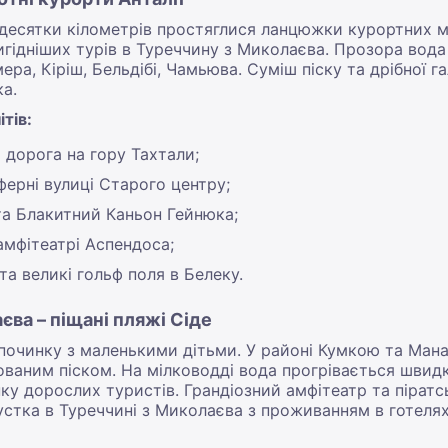
а десятки кілометрів простяглися ланцюжки курортних 
игідніших турів в Туреччину з Миколаєва. Прозора вода 
ера, Кіріш, Бельдібі, Чамьюва. Суміш піску та дрібної 
ка.
тів:
 дорога на гору Тахтали;
ферні вулиці Старого центру;
та Блакитний Каньон Гейнюка;
амфітеатрі Аспендоса;
та великі гольф поля в Белеку.
єва – піщані пляжі Сіде
починку з маленькими дітьми. У районі Кумкою та Мана
ованим піском. На мілководді вода прогрівається швидко
ку дорослих туристів. Грандіозний амфітеатр та пірат
пустка в Туреччині з Миколаєва з проживанням в готеля