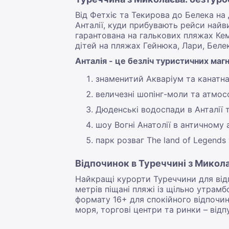
Від Фетхіє та Текирова до Белека н
Анталії, куди прибувають рейси найв
гарантована на галькових пляжах Кем
дітей на пляжах Гейнюка, Лари, Беле
Анталія - це безліч туристичних магні
знаменитий Акваріум та канатна
величезні шопінг-моли та атмос
Дюденські водоспади в Анталії 
шоу Вогні Анатолії в античному 
парк розваг The land of Legends 
Відпочинок в Туреччині з Микола
Найкращі курорти Туреччини для від
метрів піщані пляжі із щільно утрамб
формату 16+ для спокійного відпочин
моря, торгові центри та ринки – від