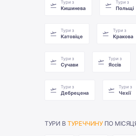
Тури з
Тури з
Кишинева
Польщі
Тури з
Тури з
Катовіце
Кракова
Тури з
Тури з
Сучави
Яссів
Тури з
Тури з
Дебрецена
Чехії
ТУРИ В
ТУРЕЧЧИНУ
ПО МІСЯЦ