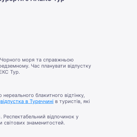
 Чорного моря та справжньою
редземному. Час планувати відпустку
ЕКС Тур.
 нереального блакитного відтінку,
ь
відпустка в Туреччині
в туристів, які
є. Респектабельний відпочинок у
и світових знаменитостей.