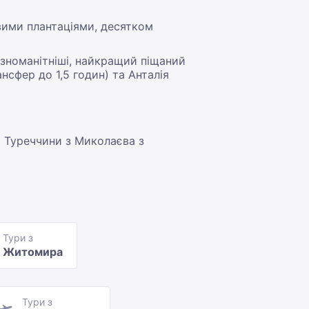
ими плантаціями, десятком
йрізноманітніші, найкращий піщаний
нсфер до 1,5 годин) та Анталія
о Туреччини з Миколаєва з
Тури з
Житомира
Тури з