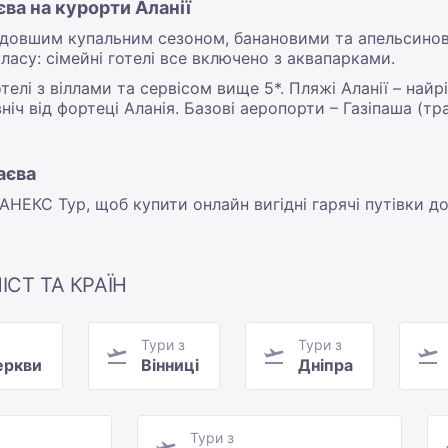
ва на курорти Аланії
йдовшим купальним сезоном, банановими та апельсинов
ласу: сімейні готелі все включено з аквапарками.
готелі з віллами та сервісом вище 5*. Пляжі Аланії – на
ч від фортеці Аланія. Базові аеропорти – Газіпаша (тра
аєва
НЕКС Тур, щоб купити онлайн вигідні гарячі путівки д
ІСТ ТА КРАЇН
Тури з
Тури з
еркви
Вінниці
Дніпра
Тури з