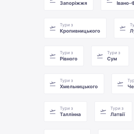
Запоріжжя
Івано-
Тури з
Т
Кропивницького
Л
Тури з
Тури з
Рівного
Сум
Тури з
Тур
Хмельницького
Че
Тури з
Тури з
Таллінна
Латвії