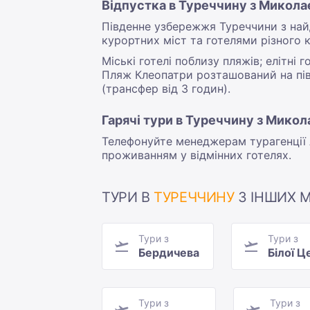
Відпустка в Туреччину з Миколає
Південне узбережжя Туреччини з на
курортних міст та готелями різного к
Міські готелі поблизу пляжів; елітні 
Пляж Клеопатри розташований на півні
(трансфер від 3 годин).
Гарячі тури в Туреччину з Микол
Телефонуйте менеджерам турагенції А
проживанням у відмінних готелях.
ТУРИ В
ТУРЕЧЧИНУ
З ІНШИХ М
Тури з
Тури з
Бердичева
Білої Ц
Тури з
Тури з