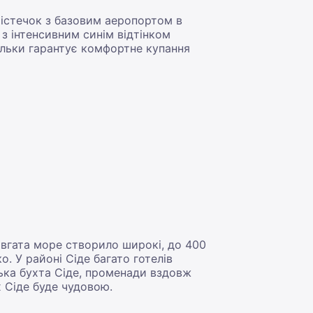
містечок з базовим аеропортом в
з інтенсивним синім відтінком
гальки гарантує комфортне купання
вгата море створило широкі, до 400
. У районі Сіде багато готелів
ська бухта Сіде, променади вздовж
х Сіде буде чудовою.