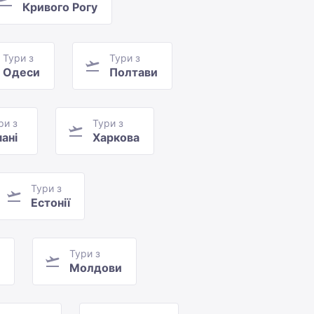
Кривого Рогу
Тури з
Тури з
Одеси
Полтави
ри з
Тури з
ані
Харкова
Тури з
Естонії
Тури з
Молдови