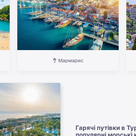
Мармарис
Гарячі путівки в Т
популярні морські