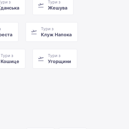
Тури з
Тури з
Гданська
Жешува
з
Тури з
реста
Клуж Напока
Тури з
Тури з
Кошице
Угорщини