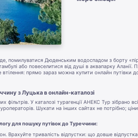
іде, помилуватися Дюденським водоспадом з борту «пір
мбулі або повеселитися від душі в аквапарку Аланії. Пл
 втілення: прямо зараз можна купити онлайн путівки до
ччину з Луцька в онлайн-каталозі
 фільтрів. У каталозі турагенції АНЕКС Тур зібрано вс
уроператорів. Шукати на інших сайтах не потрібно; ціни
логу для пошуку путівок до Туреччини:
он. Врахуйте тривалість відпустки: що довше відпустка