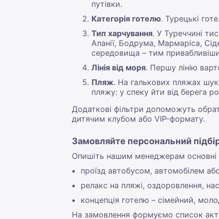
путівки.
Категорія готелю
. Турецькі гот
Тип харчування
. У Туреччині ти
Аланії, Бодрума, Мармаріса, Сід
середовища – тим привабливіши
Лінія від моря
. Першу лінію вар
Пляж
. На галькових пляжах шук
пляжу: у спеку йти від берега р
Додаткові фільтри допоможуть обрати
дитячим клубом або VIP-формату.
Замовляйте персональний підбір
Опишіть нашим менеджерам основні кр
проїзд автобусом, автомобілем або
релакс на пляжі, оздоровлення, нас
концепція готелю – сімейний, молод
На замовлення формуємо список актуа