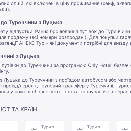
опис опцій, які включені в ціну проживання (сейф, аквап
ьки).
 до Туреччини з Луцька
у відпустки. Раннє бронювання путівок до Туреччини 
 для продажу (всі номери розпродані). Для покупки гар
генції АНЕКС Тур - які документи потрібні для виїзду 
еччині з Луцька
ь путівки до Туреччини за програмою Only Hotel: безп
нгу.
и з Луцька до Туреччини з проїздом автобусом або чар
і проїзд/переліт, груповий трансфер у Туреччині, турис
ня у номері обраної категорії та харчування за обран
ІСТ ТА КРАЇН
Тури з
Тури з