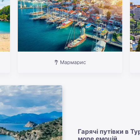
Мармарис
Гарячі путівки в Т
море емоцій