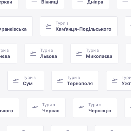
еркви
Вінниці
Дніпра
Тури з
Франківська
Кам'янця-Подільського
ури з
Тури з
Тури з
иєва
Львова
Миколаєва
Тури з
Тури з
Тури
Сум
Тернополя
Ужг
Тури з
Тури з
ького
Черкас
Чернівців