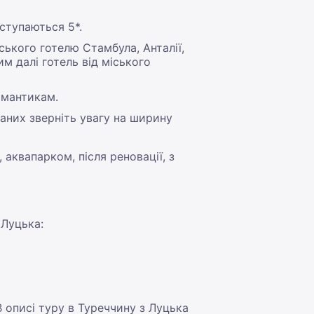
оступаються 5*.
ського готелю Стамбула, Анталії,
им далі готель від міського
омантикам.
щаних зверніть увагу на ширину
аквапарком, після реновації, з
 Луцька:
 описі туру в Туреччину з Луцька