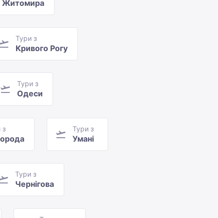
Житомира
Тури з
Кривого Рогу
Тури з
Одеси
 з
Тури з
орода
Умані
Тури з
Чернігова