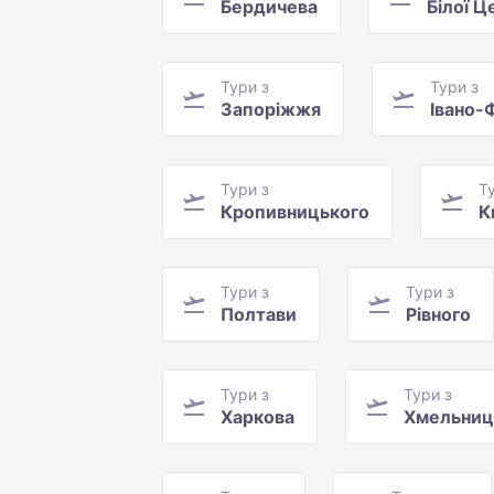
Бердичева
Білої Ц
Тури з
Тури з
Запоріжжя
Івано-
Тури з
Т
Кропивницького
К
Тури з
Тури з
Полтави
Рівного
Тури з
Тури з
Харкова
Хмельниц