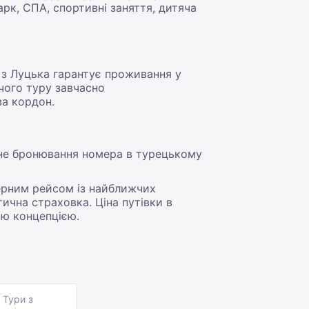
арк, СПА, спортивні заняття, дитяча
з Луцька гарантує проживання у
ячого туру завчасно
за кордон.
ечне бронювання номера в турецькому
терним рейсом із найближчих
тична страховка. Ціна путівки в
ою концепцією.
Тури з