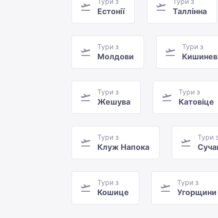
Тури з
Тури з
Естонії
Таллінна
Тури з
Тури з
Молдови
Кишинев
Тури з
Тури з
Жешува
Катовіце
Тури з
Тури 
Клуж Напока
Суча
Тури з
Тури з
Кошице
Угорщини