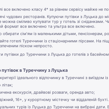
елі все включено класу 4* за рівнем сервісу майже не п
сячі чудових ресторанів. Купуючи путівки з Луцька до мі
е можна сміливо купувати тур у готель зі сніданками. Ч
й формат все включено та ультра все включено.
то обирати сім'ям із маленькими дітьми, пенсіонерам, р
айте готелі Туреччини із стаціонарними пірсами. На пі
озпеченим піском непросто.
 путівки до Туреччини з Луцька до готелів з басейном, 
 путівок в Туреччину з Луцька
итерії ідеального відпочинку в Туреччині з виїздом із
 літак;
ичена екскурсія, драйвові розваги, оренда авто;
іжний, 16+, у курортному містечку чи віддаленій бухті.
льних турів із Луцька до Туреччини на вибрані дати. В