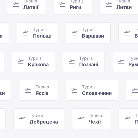
Тури з
Тури з
Тури з
Латвії
Риги
Литви
Тури з
Тури з
Т
а
Польщі
Варшави
В
Тури з
Тури з
Тури
Кракова
Познані
Рум
з
Тури з
Тури з
ви
Яссів
Словаччини
Тури з
Тури з
Т
Дебрецена
Чехії
П