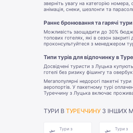
зверніть увагу на категорію номера, 
анімація, снеки, шезлонги та парасол
Раннє бронювання та гарячі тури
Можливість заощадити до 30% бюджет
топових готелях, які в сезон закриті
проконсультуйтеся з менеджером тура
Типи турів для відпочинку в Тур
Досвідчені туристи з Луцька купуют
готелі без ризику фішингу та овербукі
Мегапопулярні недорогі пакетні тур
аеропортів. У пакетному турі оплачен
Туреччину з Луцька включає проживан
ТУРИ В
ТУРЕЧЧИНУ
З ІНШИХ М
Тури з
Тури з