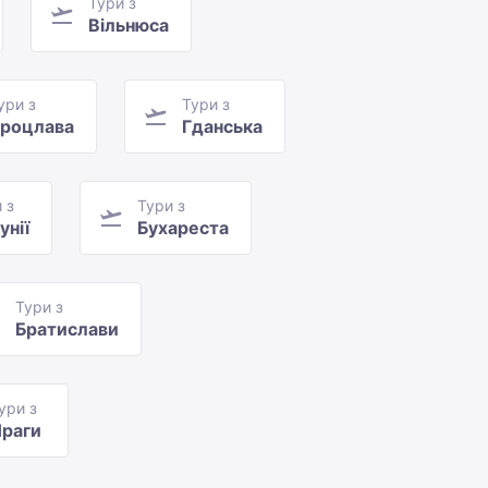
Тури з
Вільнюса
ури з
Тури з
роцлава
Гданська
 з
Тури з
унії
Бухареста
Тури з
Братислави
ури з
раги