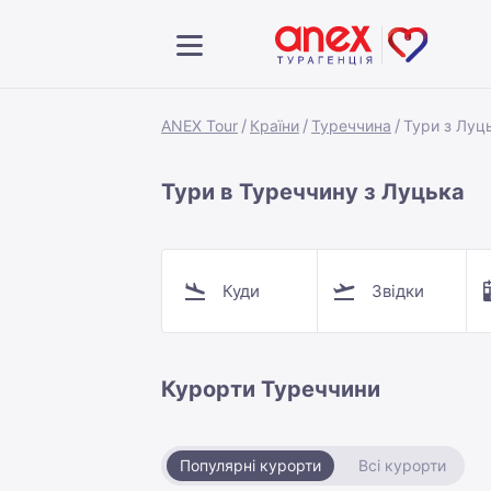
ANEX Tour
Країни
Туреччина
Тури з Луц
Тури в Туреччину з Луцька
Куди
Звідки
Курорти Туреччини
Популярні курорти
Всі курорти