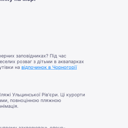
ферних заповідниках? Під час
еселих розваг з дітьми в аквапарках
утівки на
відпочинок в Чорногорії
Пляжі Ульцинської Рів'єри. Ці курорти
орами, повноцінною пляжною
німація.
синдрому захворювань опоно-