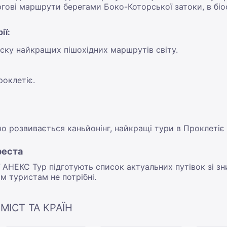
ргові маршрути берегами Боко-Которської затоки, в бі
ії:
ску найкращих пішохідних маршрутів світу.
оклетіє.
но розвивається каньйонінг, найкращі тури в Проклетіє 
реста
АНЕКС Тур підготують список актуальних путівок зі зн
м туристам не потрібні.
МІСТ ТА КРАЇН