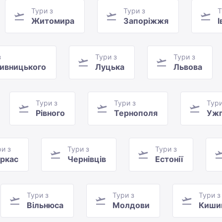
Тури з
Тури з
Т
Житомира
Запоріжжя
І
з
Тури з
Тури з
ивницького
Луцька
Львова
Тури з
Тури з
Тури
Рівного
Тернополя
Ужг
и з
Тури з
Тури з
ркас
Чернівців
Естонії
Тури з
Тури з
Тури з
Вільнюса
Молдови
Киши