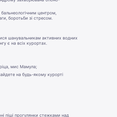
м бальнеологічним центром,
и, боротьби зі стресом.
ятися шанувальникам активних водних
гу є на всіх курортах.
еріца, мис Мамула;
найдете на будь-якому курорті
рні піші прогулянки стежками над