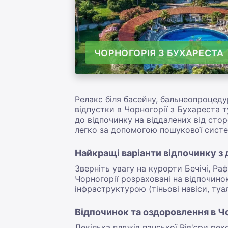
ЧОРНОГОРІЯ З БУХАРЕСТА
Релакс біля басейну, бальнеопроцеду
відпустки в Чорногорії з Бухареста 
до відпочинку на віддалених від сто
легко за допомогою пошукової систе
Найкращі варіанти відпочинку з 
Зверніть увагу на курорти Бечічі, Ра
Чорногорії розраховані на відпочино
інфраструктурою (тіньові навіси, туа
Відпочинок та оздоровлення в Чо
Декілька пляжів панської Рів'єри р