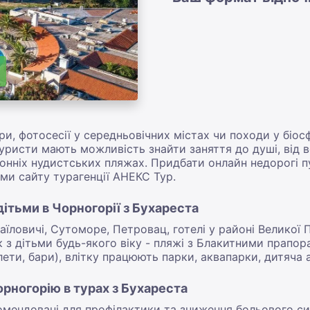
ри, фотосесії у середньовічних містах чи походи у біос
туристи мають можливість знайти заняття до душі, від в
ронніх нудистських пляжах. Придбати онлайн недорогі п
ми сайту турагенції АНЕКС Тур.
дітьми в Чорногорії з Бухареста
фаїловичі, Сутоморе, Петровац, готелі у районі Великої 
к з дітьми будь-якого віку - пляжі з Блакитними прап
лети, бари), влітку працюють парки, аквапарки, дитяча а
рногорію в турах з Бухареста
екомендовані для профілактики та зниження больового 