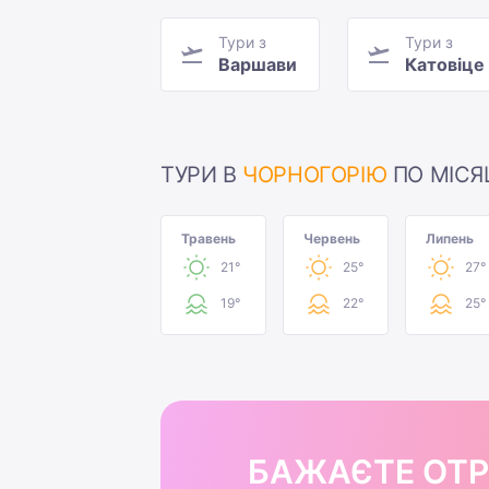
Тури з
Тури з
Варшави
Катовіце
ТУРИ В
ЧОРНОГОРІЮ
ПО МІСЯ
Травень
Червень
Липень
21°
25°
27°
19°
22°
25°
БАЖАЄТЕ ОТ