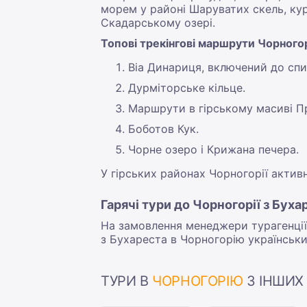
морем у районі Шаруватих скель, ку
Скадарському озері.
Топові трекінгові маршрути Чорногор
Віа Динариця, включений до спи
Дурміторське кільце.
Маршрути в гірському масиві Пр
Боботов Кук.
Чорне озеро і Крижана печера.
У гірських районах Чорногорії актив
Гарячі тури до Чорногорії з Буха
На замовлення менеджери турагенції 
з Бухареста в Чорногорію українськи
ТУРИ В
ЧОРНОГОРІЮ
З ІНШИХ 