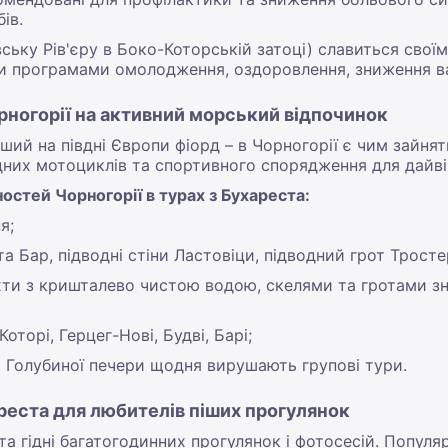
ів.
вську Рів'єру в Боко-Которській затоці) славиться свої
 програмами омолодження, оздоровлення, зниження ваг
рногорії на активний морський відпочинок
ший на півдні Європи фіорд – в Чорногорії є чим зайн
одних мотоциклів та спортивного спорядження для дайвін
остей Чорногорії в турах з Бухареста:
я;
та Бар, підводні стіни Ластовіци, підводний грот Трост
ухти з кришталево чистою водою, скелями та гротами з
Которі, Герцег-Нові, Будві, Барі;
до Голубиної печери щодня вирушають групові тури.
ареста для любителів піших прогулянок
та гідні багатогодинних прогулянок і фотосесій. Популя