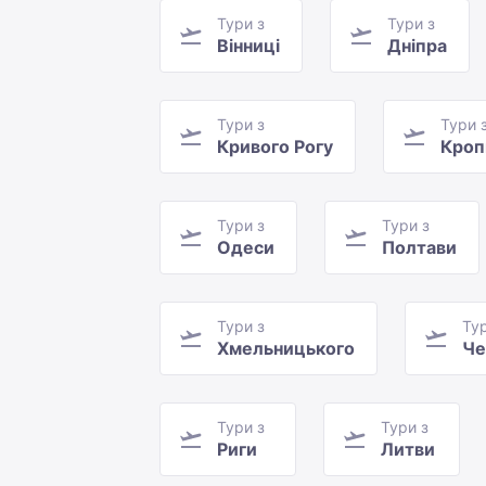
Тури з
Тури з
Вінниці
Дніпра
Тури з
Тури 
Кривого Рогу
Кроп
Тури з
Тури з
Одеси
Полтави
Тури з
Тур
Хмельницького
Че
Тури з
Тури з
Риги
Литви