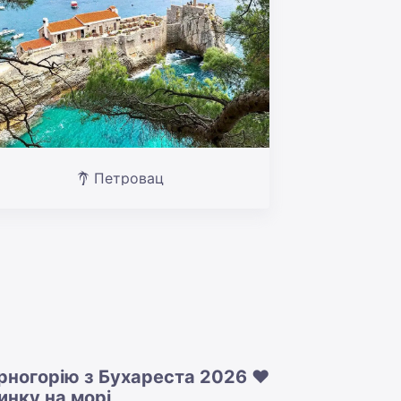
Петровац
орногорію з Бухареста 2026 ❤️
инку на морі