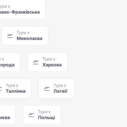
ури з
вано-Франківська
Тури з
Миколаєва
 з
Тури з
орода
Харкова
Тури з
Тури з
Таллінна
Латвії
Тури з
нева
Польщі