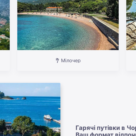
Мілочер
Гарячі путівки в Ч
Ваш формат відпоч