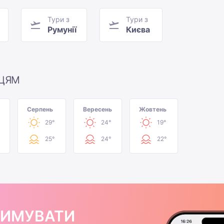
Тури з
Тури з
Румунії
Києва
ЦЯМ
Серпень
Вересень
Жовтень
29°
24°
19°
25°
24°
22°
РИМУВАТИ