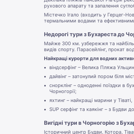
рухового апарату та запалення суглоб
Містечко Ігало (входить у Герцег-Но
термальними водами та ефективними
Недорогі тури з Бухареста до Чо
Майже 300 км. узбережжя та найбіль
видів спорту. Парасейлінг, прокат в
Найкращі курорти для водних активн
віндсерфінг – Велика Пляжа Ульцин
дайвінг – затонулий пором біля міс
снорклінг – одноденні поїздки в б
Чорногорії;
яхтинг – найкращі марини у Тіваті, 
SUP серфінг та каякінг – з Будви 
Вигідні тури в Чорногорію з Бух
Історичний центр Будви, Котора, Тіва