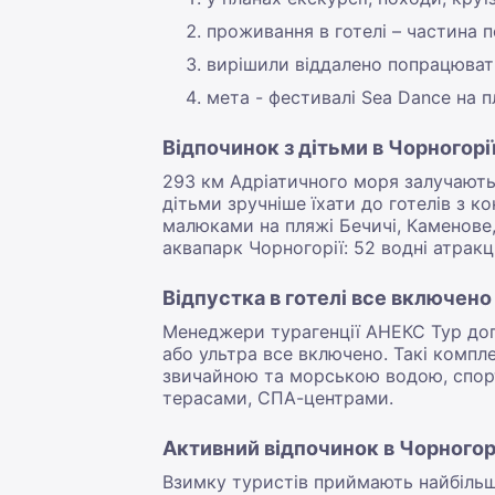
проживання в готелі – частина 
вирішили віддалено попрацюва
мета - фестивалі Sea Dance на пл
Відпочинок з дітьми в Чорногорі
293 км Адріатичного моря залучають 
дітьми зручніше їхати до готелів з к
малюками на пляжі Бечичі, Каменове,
аквапарк Чорногорії: 52 водні атракц
Відпустка в готелі все включено
Менеджери турагенції АНЕКС Тур доп
або ультра все включено. Такі комп
звичайною та морською водою, спор
терасами, СПА-центрами.
Активний відпочинок в Чорногор
Взимку туристів приймають найбільш