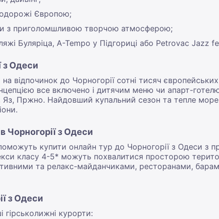
подорожі Європою;
ти з приголомшливою творчою атмосферою;
яжі Буляріца, A-Tempo у Підгориці або Petrovac Jazz fes
ї з Одеси
на відпочинок до Чорногорії сотні тисяч європейських
онцепцією все включено і дитячим меню чи апарт-готелю
 Яз, Пржно. Найдовший купальний сезон та тепле море 
іони.
 в Чорногорії з Одеси
оможуть купити онлайн тур до Чорногорії з Одеси з п
лекси класу 4-5* можуть похвалитися просторою терито
тивними та релакс-майданчиками, ресторанами, барами
ії з Одеси
і гірськолижні курорти: