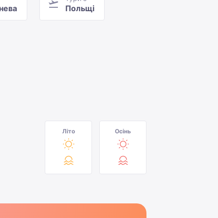
нева
Польщі
Літо
Осінь