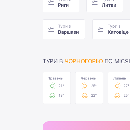
Риги
Литви
Тури з
Тури з
Варшави
Катовіце
ТУРИ В
ЧОРНОГОРІЮ
ПО МІСЯ
Травень
Червень
Липень
21°
25°
27°
19°
22°
25°