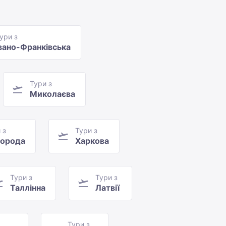
ури з
вано-Франківська
Тури з
Миколаєва
 з
Тури з
орода
Харкова
Тури з
Тури з
Таллінна
Латвії
Тури з