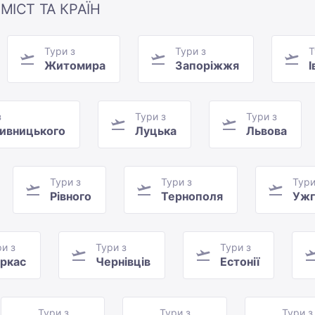
МІСТ ТА КРАЇН
Тури з
Тури з
Т
Житомира
Запоріжжя
І
з
Тури з
Тури з
ивницького
Луцька
Львова
Тури з
Тури з
Тури
Рівного
Тернополя
Ужг
и з
Тури з
Тури з
ркас
Чернівців
Естонії
Тури з
Тури з
Тури з