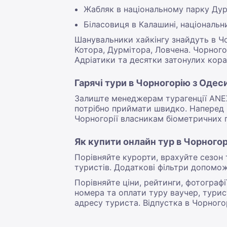
Жабляк в національному парку Дурм
Біласовиця в Калашині, національни
Шанувальники хайкінгу знайдуть в Чо
Котора, Дурмітора, Ловчена. Чорног
Адріатики та десятки затонулих кора
Гарячі тури в Чорногорію з Одес
Залиште менеджерам турагенції ANEX 
потрібно приймати швидко. Наперед п
Чорногорії власникам біометричних п
Як купити онлайн тур в Чорного
Порівняйте курорти, врахуйте сезон 
туристів. Додаткові фільтри допоможу
Порівняйте ціни, рейтинги, фотографі
номера та оплати туру ваучер, турис
адресу туриста. Відпустка в Чорногор