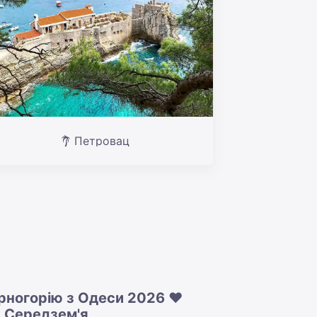
Петровац
орногорію з Одеси 2026 ❤️
и Середзем'я