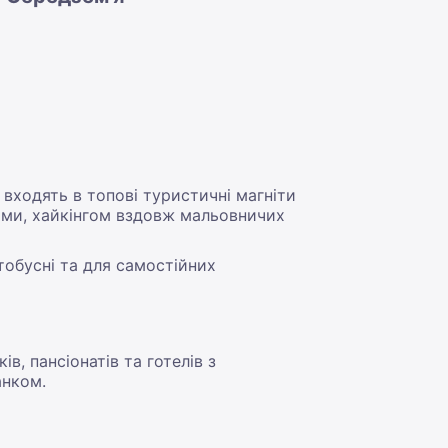
входять в топові туристичні магніти
ами, хайкінгом вздовж мальовничих
тобусні та для самостійних
в, пансіонатів та готелів з
анком.