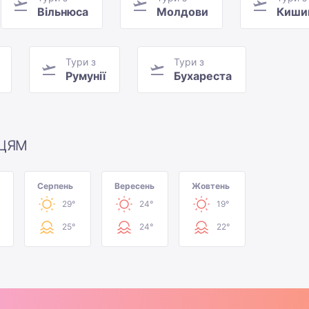
Вільнюса
Молдови
Киши
Тури з
Тури з
Румунії
Бухареста
ЦЯМ
Серпень
Вересень
Жовтень
29°
24°
19°
25°
24°
22°