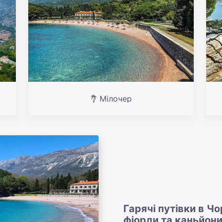
Мілочер
Гарячі путівки в Ч
фіорди та каньйон