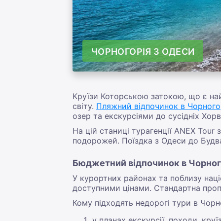
ЧОРНОГОРІЯ З ОДЕСИ
Круїзи Которською затокою, що є на
світу.
Пляжний відпочинок в Чорного
озер та екскурсіями до сусідніх Хорв
На цій станиці турагенції ANEX Tour 
подорожей. Поїздка з Одеси до Будва
Бюджетний відпочинок в Чорного
У курортних районах та поблизу націо
доступними цінами. Стандартна проп
Кому підходять недорогі тури в Чорн
у планах екскурсії, походи, круїз