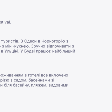
tival.
 туристів. З Одеси в Чорногорію з
 з міні-кухнею. Зручно відпочивати з
в Ульціні. У Будві працює найбільший
роживанням в готелі все включено
рією з садом, басейнами зі
 біля басейну, пляжем, видовими