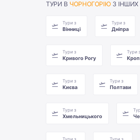
ТУРИ В
ЧОРНОГОРІЮ
З ІНШИХ 
Тури з
Тури з
Вінниці
Дніпра
Тури з
Тури 
Кривого Рогу
Кроп
Тури з
Тури з
Києва
Полтави
Тури з
Тур
Хмельницького
Че
Тури з
Тури з