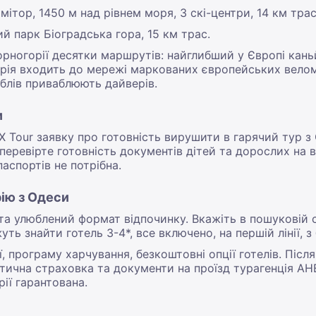
ітор, 1450 м над рівнем моря, 3 скі-центри, 14 км трас
й парк Біоградська гора, 15 км трас.
рногорії десятки маршрутів: найглибший у Європі кань
орія входить до мережі маркованих європейських вело
блів приваблюють дайверів.
и
Tour заявку про готовність вирушити в гарячий тур з 
еревірте готовність документів дітей та дорослих на ви
аспортів не потрібна.
рію з Одеси
та улюблений формат відпочинку. Вкажіть в пошуковій с
ть знайти готель 3-4*, все включено, на першій лінії, 
ї, програму харчування, безкоштовні опції готелів. Піс
тична страховка та документи на проїзд турагенція АН
ії гарантована.