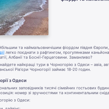
йбільшим та наймальовничішим фіордом півдня Європи, 
рії
легко поєднати з рафтингом, прогулянками каньйон
атії, Албанії та Боснії-Герцеговини. Заманливо?
знайдете найкращі тури в Чорногорію з Одеси – авіа, ав
нської Рів'єри Чорногорії займає 18-20 годин.
рії з Одеси
нальних заповідників тисячі сімейних гостьових будинкі
озиція: номер зі зручностями та континентальним снід
огорію з Одеси:
и, дайвінг;