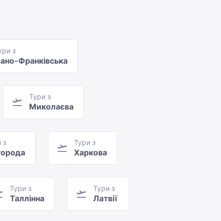
ури з
вано-Франківська
Тури з
Миколаєва
 з
Тури з
орода
Харкова
Тури з
Тури з
Таллінна
Латвії