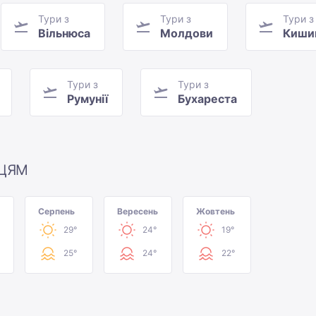
Тури з
Тури з
Тури з
Вільнюса
Молдови
Киши
Тури з
Тури з
Румунії
Бухареста
ЦЯМ
Серпень
Вересень
Жовтень
29°
24°
19°
25°
24°
22°