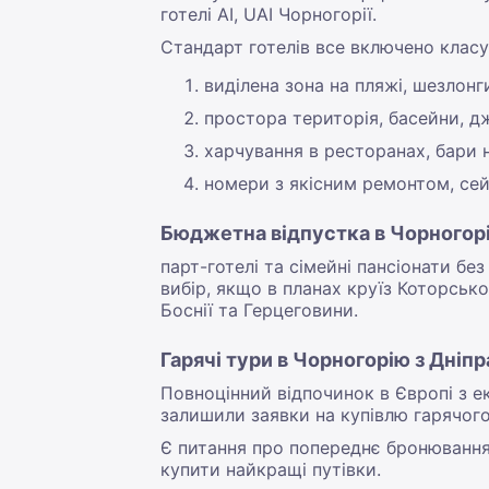
готелі AI, UAI Чорногорії.
Стандарт готелів все включено класу
виділена зона на пляжі, шезлонг
простора територія, басейни, дж
харчування в ресторанах, бари на
номери з якісним ремонтом, сей
Бюджетна відпустка в Чорногорі
парт-готелі та сімейні пансіонати б
вибір, якщо в планах круїз Которською
Боснії та Герцеговини.
Гарячі тури в Чорногорію з Дніпр
Повноцінний відпочинок в Європі з 
залишили заявки на купівлю гарячого
Є питання про попереднє бронювання,
купити найкращі путівки.