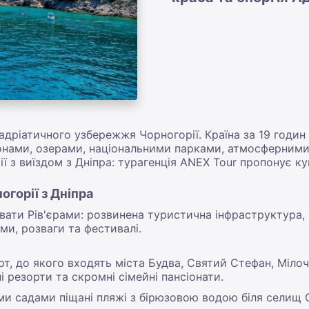
дріатичного узбережжя Чорногорії. Країна за 19 годин 
нами, озерами, національними парками, атмосферними
ї з виїздом з Дніпра: турагенція ANEX Tour пропонує ку
горії з Дніпра
вати Рів'єрами: розвинена туристична інфраструктура,
ами, розваги та фестивалі.
т, до якого входять міста Будва, Святий Стефан, Мілоче
 резорти та скромні сімейні пансіонати.
ими садами піщані пляжі з бірюзовою водою біля селищ 