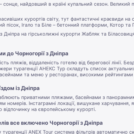
к – сонце, найдовший в країні купальний сезон. Великий
красивіших курортів світу, тут фантастичні краєвиди на
зний пісок, Ігало та Біле – бетонний платформи, Котор та 
з Дніпра на гірськолижні курорти Жабляк та Біласовиц
ми до Чорногорії з Дніпра
сть пляжів, віддаленість готелю від берегової лінії. Бе
жери турагенції АНЕКС Тур складуть список актуальних 
асейнами та меню у ресторанах, високими рейтингами 
їздом із Дніпра
иваблюють приватними пляжами, басейнами з панорамни
 номерів. Інстаграмні локації, вишукане харчування, ях
о відпочинку на європейському курорті.
елів все включено Чорногорії з Дніпра
у турагенції ANEX Tour система фільтрів автоматично с