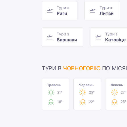
Тури з
Тури з
Риги
Литви
Тури з
Тури з
Варшави
Катовіце
ТУРИ В
ЧОРНОГОРІЮ
ПО МІСЯ
Травень
Червень
Липень
21°
25°
27°
19°
22°
25°