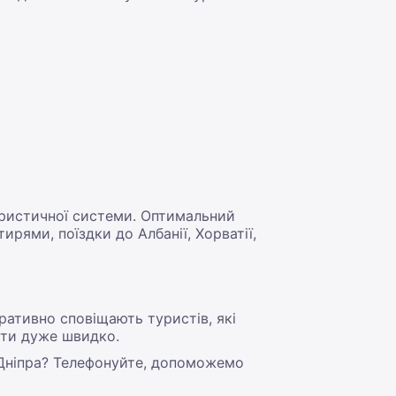
туристичної системи. Оптимальний
ирями, поїздки до Албанії, Хорватії,
ративно сповіщають туристів, які
яти дуже швидко.
з Дніпра? Телефонуйте, допоможемо