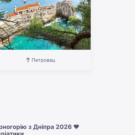
Петровац
орногорію з Дніпра 2026 ❤️
дріатики