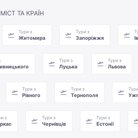
МІСТ ТА КРАЇН
Тури з
Тури з
Т
Житомира
Запоріжжя
І
з
Тури з
Тури з
ивницького
Луцька
Львова
Тури з
Тури з
Тури
Рівного
Тернополя
Ужг
и з
Тури з
Тури з
ркас
Чернівців
Естонії