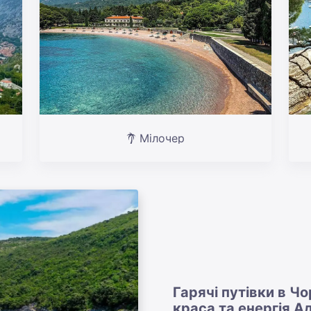
Мілочер
Гарячі путівки в Ч
краса та енергія А