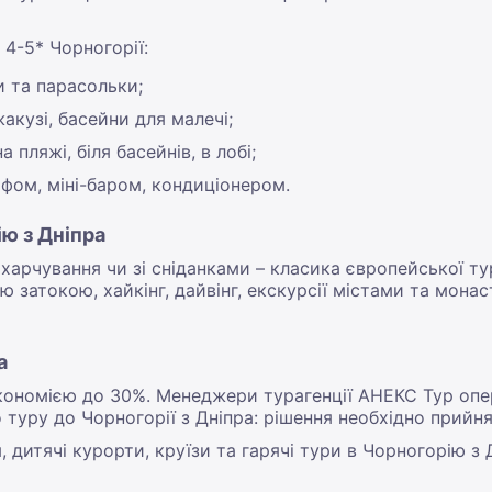
 4-5* Чорногорії:
и та парасольки;
акузі, басейни для малечі;
 пляжі, біля басейнів, в лобі;
фом, міні-баром, кондиціонером.
ю з Дніпра
ез харчування чи зі сніданками – класика європейської 
 затокою, хайкінг, дайвінг, екскурсії містами та монаст
а
економією до 30%. Менеджери турагенції АНЕКС Тур опе
 туру до Чорногорії з Дніпра: рішення необхідно прийн
 дитячі курорти, круїзи та гарячі тури в Чорногорію 