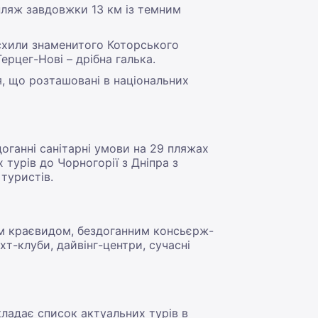
 пляж завдовжки 13 км із темним
 схили знаменитого Которського
Герцег-Нові – дрібна галька.
я, що розташовані в національних
здоганні санітарні умови на 29 пляжах
турів до Чорногорії з Дніпра з
туристів.
м краєвидом, бездоганним консьєрж-
т-клуби, дайвінг-центри, сучасні
кладає список актуальних турів в