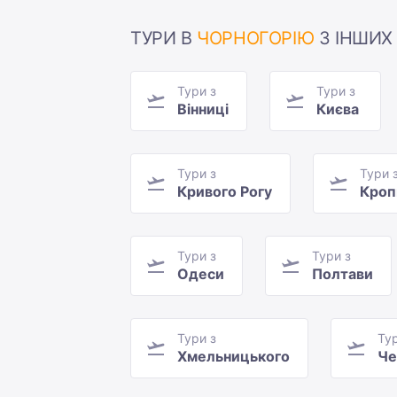
ТУРИ В
ЧОРНОГОРІЮ
З ІНШИХ 
Тури з
Тури з
Вінниці
Києва
Тури з
Тури 
Кривого Рогу
Кроп
Тури з
Тури з
Одеси
Полтави
Тури з
Тур
Хмельницького
Че