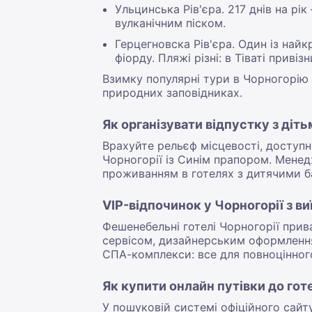
Ульцинська Рів'єра. 217 днів на рі
вулканічним піском.
Герцегновска Рів'єра. Один із най
фіорду. Пляжі різні: в Тіваті приві
Взимку популярні тури в Чорногорію 
природних заповідниках.
Як організувати відпустку з діть
Врахуйте рельєф місцевості, доступні
Чорногорії із Синім прапором. Менед
проживанням в готелях з дитячими б
VIP-відпочинок у Чорногорії з ви
Фешенебельні готелі Чорногорії пр
сервісом, дизайнерським оформленням
СПА-комплекси: все для повноцінног
Як купити онлайн путівки до гот
У пошуковій системі офіційного сайт