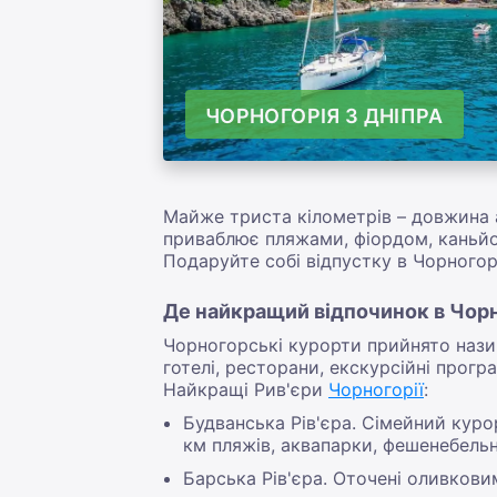
ЧОРНОГОРІЯ З ДНІПРА
Майже триста кілометрів – довжина а
приваблює пляжами, фіордом, каньйо
Подаруйте собі відпустку в Чорногорі
Де найкращий відпочинок в Чорно
Чорногорські курорти прийнято нази
готелі, ресторани, екскурсійні прогр
Найкращі Рив'єри
Чорногорії
:
Будванська Рів'єра. Сімейний курор
км пляжів, аквапарки, фешенебельні
Барська Рів'єра. Оточені оливков