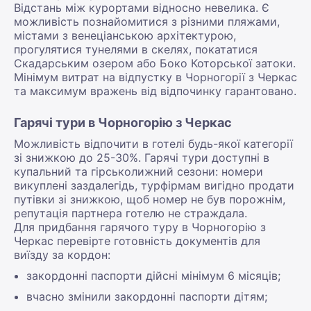
Відстань між курортами відносно невелика. Є
можливість познайомитися з різними пляжами,
містами з венеціанською архітектурою,
прогулятися тунелями в скелях, покататися
Скадарським озером або Боко Которської затоки.
Мінімум витрат на відпустку в Чорногорії з Черкас
та максимум вражень від відпочинку гарантовано.
Гарячі тури в Чорногорію з Черкас
Можливість відпочити в готелі будь-якої категорії
зі знижкою до 25-30%. Гарячі тури доступні в
купальний та гірськолижний сезони: номери
викуплені заздалегідь, турфірмам вигідно продати
путівки зі знижкою, щоб номер не був порожнім,
репутація партнера готелю не страждала.
Для придбання гарячого туру в Чорногорію з
Черкас перевірте готовність документів для
виїзду за кордон:
закордонні паспорти дійсні мінімум 6 місяців;
вчасно змінили закордонні паспорти дітям;