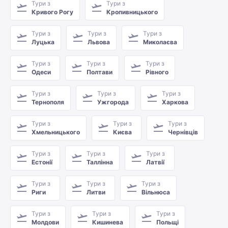
Тури з
Тури з
Кривого Рогу
Кропивницького
Тури з
Тури з
Тури з
Луцька
Львова
Миколаєва
Тури з
Тури з
Тури з
Одеси
Полтави
Рівного
Тури з
Тури з
Тури з
Тернополя
Ужгорода
Харкова
Тури з
Тури з
Тури з
Хмельницького
Києва
Чернівців
Тури з
Тури з
Тури з
Естонії
Таллінна
Латвії
Тури з
Тури з
Тури з
Риги
Литви
Вільнюса
Тури з
Тури з
Тури з
Молдови
Кишинева
Польщі