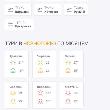
Тури з
Тури з
Тури з
Варшави
Катовіце
Румунії
Тури з
Бухареста
ТУРИ В
ЧОРНОГОРІЮ
ПО МІСЯЦЯМ
Травень
Червень
Липень
21°
25°
27°
19°
22°
25°
Серпень
Вересень
Жовтень
29°
24°
19°
25°
24°
22°