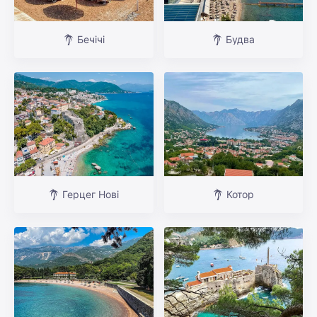
Бечічі
Будва
Герцег Нові
Котор