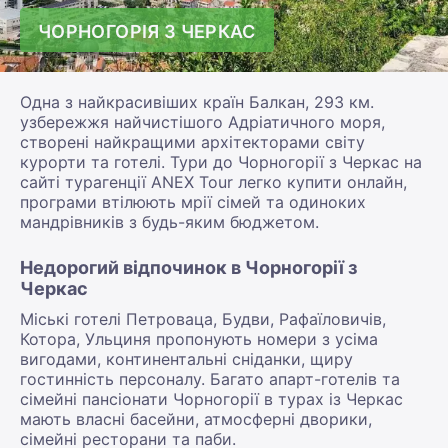
ЧОРНОГОРІЯ З ЧЕРКАС
Одна з найкрасивіших країн Балкан, 293 км.
узбережжя найчистішого Адріатичного моря,
створені найкращими архітекторами світу
курорти та готелі. Тури до Чорногорії з Черкас на
сайті турагенції ANEX Tour легко купити онлайн,
програми втілюють мрії сімей та одиноких
мандрівників з будь-яким бюджетом.
Недорогий відпочинок в Чорногорії з
Черкас
Міські готелі Петроваца, Будви, Рафаїловичів,
Котора, Ульциня пропонують номери з усіма
вигодами, континентальні сніданки, щиру
гостинність персоналу. Багато апарт-готелів та
сімейні пансіонати Чорногорії в турах із Черкас
мають власні басейни, атмосферні дворики,
сімейні ресторани та паби.