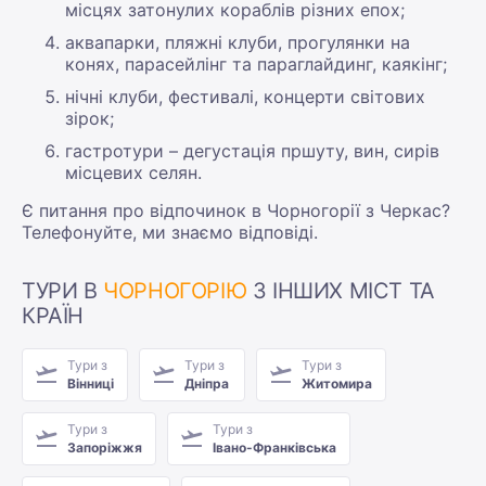
місцях затонулих кораблів різних епох;
аквапарки, пляжні клуби, прогулянки на
конях, парасейлінг та параглайдинг, каякінг;
нічні клуби, фестивалі, концерти світових
зірок;
гастротури – дегустація пршуту, вин, сирів
місцевих селян.
Є питання про відпочинок в Чорногорії з Черкас?
Телефонуйте, ми знаємо відповіді.
ТУРИ В
ЧОРНОГОРІЮ
З ІНШИХ МІСТ ТА
КРАЇН
Тури з
Тури з
Тури з
Вінниці
Дніпра
Житомира
Тури з
Тури з
Запоріжжя
Івано-Франківська