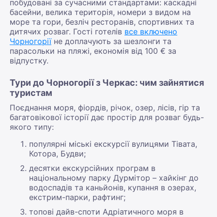
побудовані за сучасними стандартами: каскадні
басейни, велика територія, номери з видом на
море та гори, безліч ресторанів, спортивних та
дитячих розваг. Гості готелів
все включено
Чорногорії
не доплачують за шезлонги та
парасольки на пляжі, економія від 100 € за
відпустку.
Тури до Чорногорії з Черкас: чим зайнятися
туристам
Поєднання моря, фіордів, річок, озер, лісів, гір та
багатовікової історії дає простір для розваг будь-
якого типу:
популярні міські екскурсії вулицями Тівата,
Котора, Будви;
десятки екскурсійних програм в
національному парку Дурмітор – хайкінг до
водоспадів та каньйонів, купання в озерах,
екстрим-парки, рафтинг;
топові дайв-споти Адріатичного моря в