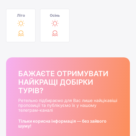
Літо
Осінь
БАЖАЄТЕ ОТРИМУВАТИ
НАЙКРАЩІ ДОБІРКИ
ТУРІВ?
Ретельно підбираємо для Вас лише найцікавіші
пропозиції та публікуємо їх у нашому
телеграм-каналі
Тільки корисна інформація — без зайвого
шуму!